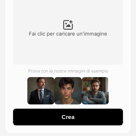
Video di Avatar
▼
Video di AI
▼
Fai clic per caricare un'immagine
Foto
▼
Altri strumenti
▼
Prova con le nostre immagini di esempio
Vedi tutti i modelli
Galleria
Crea
Blog