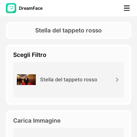
DreamFace
Strumenti AI
Stella del tappeto rosso
Video di Avatar
▼
Scegli Filtro
Video di AI
▼
Foto
▼
Stella del tappeto rosso
Altri strumenti
▼
Vedi tutti gli strumenti
Carica Immagine
Modelli