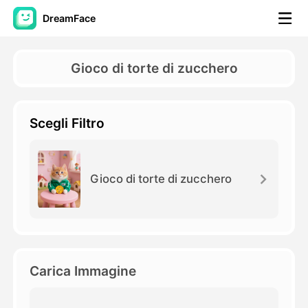
DreamFace
Strumenti AI
Gioco di torte di zucchero
Video di Avatar
▼
Scegli Filtro
Video di AI
▼
Foto
▼
Gioco di torte di zucchero
Altri strumenti
▼
Vedi tutti gli strumenti
Carica Immagine
Modelli