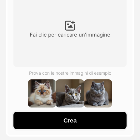
Video di Avatar
▼
Video di AI
▼
Fai clic per caricare un'immagine
Foto
▼
Altri strumenti
▼
Prova con le nostre immagini di esempio
Vedi tutti i modelli
Galleria
Crea
Blog