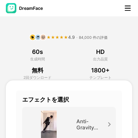
DreamFace
AIツール
4.9
★★★★★
·
84,000 件の評価
🐕
🧑
🐱
アバター動画
▼
60s
HD
製品ニュース製品案内会社案内
▼
生成時間
出力品質
無料
1800+
人工知能の写真
▼
2回ダウンロード
テンプレート
その他のツール
▼
エフェクトを選択
すべてのツールを見る
Anti-
Gravity
Lean
テンプレート