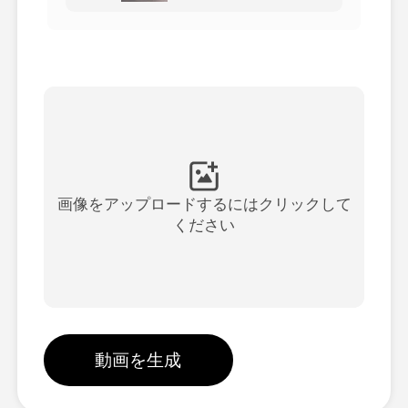
アバター動画
▼
製品ニュース製品案内会社案内
▼
人工知能の写真
▼
その他のツール
▼
画像をアップロードするにはクリックして
ください
すべてのテンプレートを見る
ギャラリー
動画を生成
ブログ