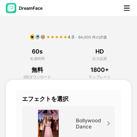
DreamFace
AIツール
4.9
★★★★★
·
84,000 件の評価
🐕
🧑
🐱
アバター動画
▼
60s
HD
製品ニュース製品案内会社案内
▼
生成時間
出力品質
無料
1800+
人工知能の写真
▼
2回ダウンロード
テンプレート
その他のツール
▼
エフェクトを選択
すべてのツールを見る
Bollywood
Dance
テンプレート