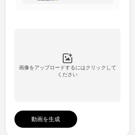
アバター動画
▼
製品ニュース製品案内会社案内
▼
人工知能の写真
▼
その他のツール
▼
画像をアップロードするにはクリックして
ください
すべてのテンプレートを見る
ギャラリー
動画を生成
ブログ