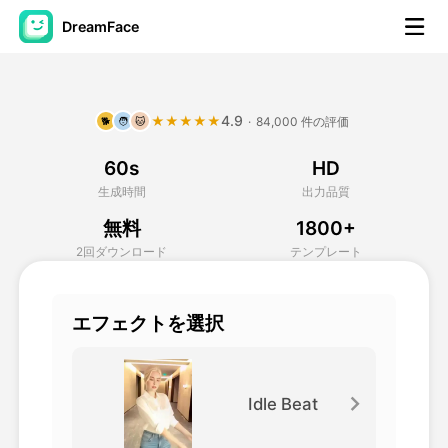
DreamFace
AIツール
4.9
★★★★★
·
84,000 件の評価
🐕
🧑
🐱
アバター動画
▼
60s
HD
製品ニュース製品案内会社案内
▼
生成時間
出力品質
無料
1800+
人工知能の写真
▼
2回ダウンロード
テンプレート
その他のツール
▼
エフェクトを選択
すべてのツールを見る
Idle Beat
テンプレート