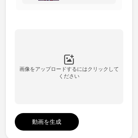
アバター動画
▼
製品ニュース製品案内会社案内
▼
人工知能の写真
▼
その他のツール
▼
画像をアップロードするにはクリックして
ください
すべてのテンプレートを見る
ギャラリー
動画を生成
ブログ