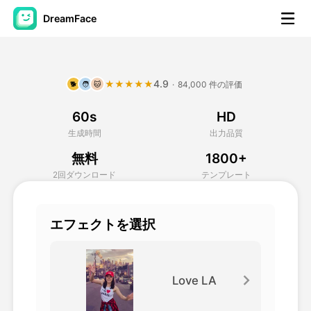
DreamFace
AIツール
4.9
★★★★★
·
84,000 件の評価
🐕
🧑
🐱
アバター動画
▼
60s
HD
製品ニュース製品案内会社案内
▼
生成時間
出力品質
無料
1800+
人工知能の写真
▼
2回ダウンロード
テンプレート
その他のツール
▼
エフェクトを選択
すべてのツールを見る
Love LA
テンプレート