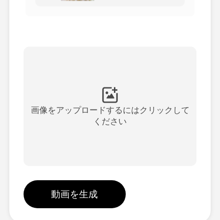
アバター動画
▼
製品ニュース製品案内会社案内
▼
人工知能の写真
▼
その他のツール
▼
画像をアップロードするにはクリックして
ください
すべてのテンプレートを見る
ギャラリー
動画を生成
ブログ