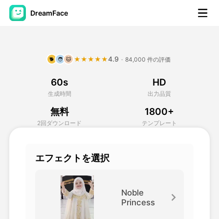
DreamFace
AIツール
4.9
★★★★★
·
84,000 件の評価
🐕
🧑
🐱
アバター動画
▼
60s
HD
製品ニュース製品案内会社案内
▼
生成時間
出力品質
無料
1800+
人工知能の写真
▼
2回ダウンロード
テンプレート
その他のツール
▼
エフェクトを選択
すべてのツールを見る
Noble
Princess
テンプレート