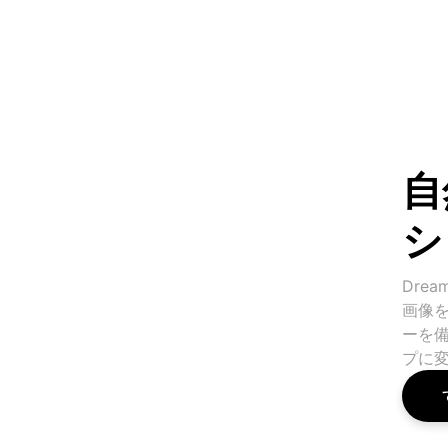
自
シ
Dre
画像
ーを
プに変