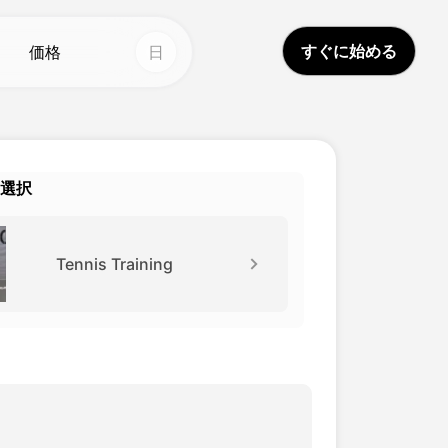
すぐに始める
価格
日
人工知能の写真
その他のツール
AI誕生日画像
ボイススタジオ
t
Hot
Hot
選択
AIウェディングフォト
顔交換
New
AI ID写真生成器
ビデオ翻訳者
New
Tennis Training
透かし除去ツール
AIサウンド
New
古い写真の修復
生涯ビデオ