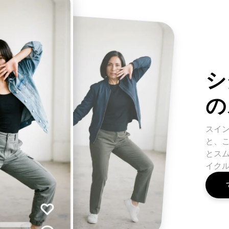
シ
の
スイ
と、
とス
イクル