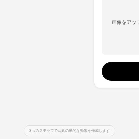
音声クローン
Hot
動画翻訳
画像をアッ
ディープフェイク動画
動画の画質向上
テキスト読み上げ
New
3つのステップで写真の動的な効果を作成します