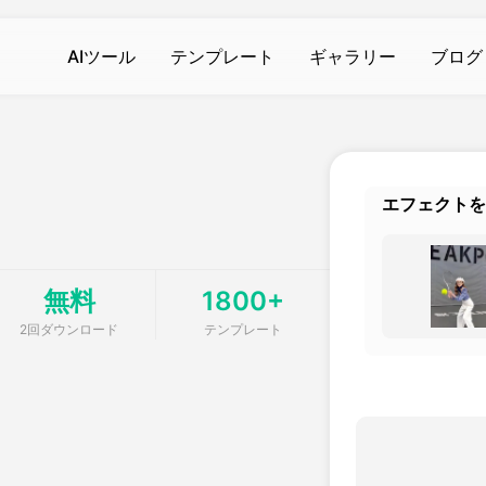
AIツール
テンプレート
ギャラリー
ブログ
製品ニュース製品案内会社案内
製品ニュース製品案内会社案内
人工知能の写真
ロ
AIビデオジェネレータ
アイキス
画像へのテキスト
Hot
Hot
Hot
Ho
エフェクトを
ジェネレーター
画像から動画へ
AIハグ
AIフィルター
New
Hot
New
テキストから動画へ
復活AI
背景除去剤
New
無料
1800+
スト
ビデオエンハンス
体を揺らす
フォトブースター
w
New
2回ダウンロード
テンプレート
透かし除去
ドリーム金魚
AI画像検出器
New
New
その他のツール