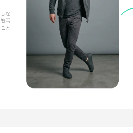
持しな
る被写
ること