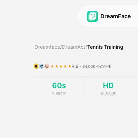
DreamFace
アバター動画
アバター動画
Dreamface
/
DreamAct
/
Tennis Training
ビデオリップシンク
アバタービデオ
Hot
写真の唇の同期
22 アバタービデオ
New
4.9
★★★★★
·
84,000 件の評価
🐕
🧑
🐱
ペットの唇の同期
ペット動画
Hot
60s
HD
夢のアバター2. 0
AIベビーポッドキャ
Ne
生成時間
出力品質
夢のアバター3. 0
モーションフォロー