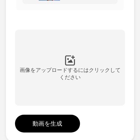
アバター動画
▼
製品ニュース製品案内会社案内
▼
人工知能の写真
▼
その他のツール
▼
画像をアップロードするにはクリックして
ください
すべてのテンプレートを見る
ギャラリー
動画を生成
ブログ