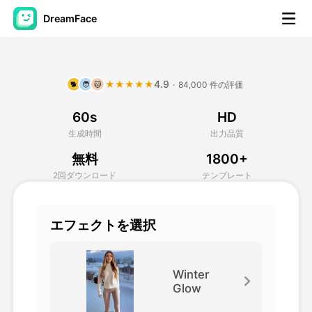
DreamFace
AIツール
4.9
★★★★★
·
84,000 件の評価
🐕
🧑
🐱
アバター動画
▼
60s
HD
製品ニュース製品案内会社案内
▼
生成時間
出力品質
無料
1800+
人工知能の写真
▼
2回ダウンロード
テンプレート
その他のツール
▼
エフェクトを選択
すべてのツールを見る
Winter
Glow
テンプレート