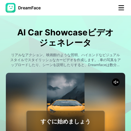
DreamFace
AIツール
AI Car Showcaseビデオ
アバター動画
▼
ジェネレータ
製品ニュース製品案内会社案内
リアルなアクション、映画館のような照明、ハイエンドなビジュアル
▼
スタイルでスタイリッシュなカービデオを作成します。. 車の写真をア
ップロードしたり、シーンを説明したりすると、Dreamfaceは数分で
磨かれたAI車のビデオを生成します。.
人工知能の写真
▼
その他のツール
▼
すべてのツールを見る
すぐに始めましょう
テンプレート