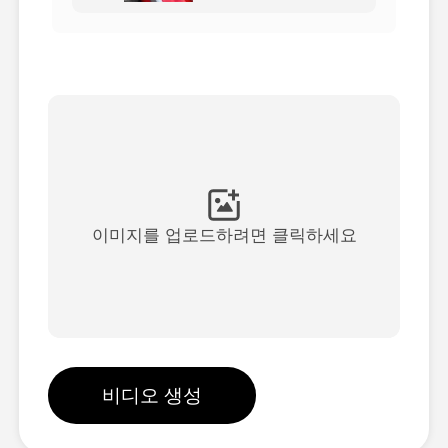
아바타 영상
▼
AI 영상
▼
AI 사진
▼
다른 도구
▼
이미지를 업로드하려면 클릭하세요
See All Templates
갤러리
비디오 생성
블로그