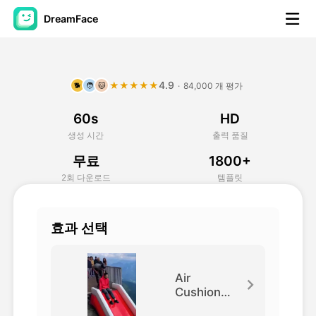
DreamFace
AI 도구
4.9
★★★★★
·
84,000 개 평가
🐕
🧑
🐱
아바타 영상
▼
60s
HD
AI 영상
▼
생성 시간
출력 품질
무료
1800+
AI 사진
▼
2회 다운로드
템플릿
다른 도구
▼
효과 선택
모든 도구 보기
Air
Cushion
Bounce
템플릿