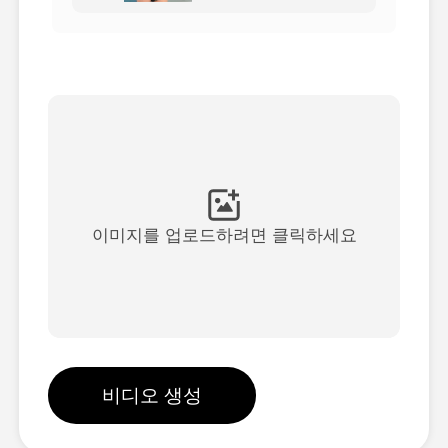
아바타 영상
▼
AI 영상
▼
AI 사진
▼
다른 도구
▼
이미지를 업로드하려면 클릭하세요
See All Templates
갤러리
비디오 생성
블로그