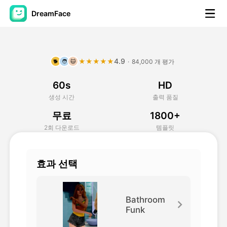
DreamFace
AI 도구
4.9
★★★★★
·
84,000 개 평가
🐕
🧑
🐱
아바타 영상
▼
60s
HD
AI 영상
▼
생성 시간
출력 품질
무료
1800+
AI 사진
▼
2회 다운로드
템플릿
다른 도구
▼
효과 선택
모든 도구 보기
Bathroom
Funk
템플릿