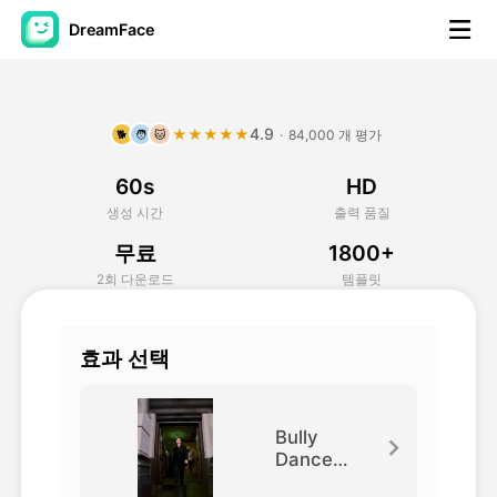
DreamFace
AI 도구
4.9
★★★★★
·
84,000 개 평가
🐕
🧑
🐱
아바타 영상
▼
60s
HD
AI 영상
▼
생성 시간
출력 품질
무료
1800+
AI 사진
▼
2회 다운로드
템플릿
다른 도구
▼
효과 선택
모든 도구 보기
Bully
Dance
Steps
템플릿