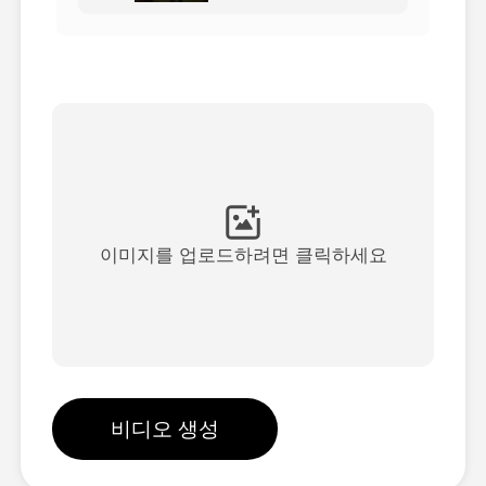
아바타 영상
▼
AI 영상
▼
AI 사진
▼
다른 도구
▼
이미지를 업로드하려면 클릭하세요
See All Templates
갤러리
비디오 생성
블로그