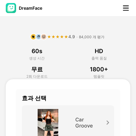
DreamFace
AI 도구
4.9
★★★★★
·
84,000 개 평가
🐕
🧑
🐱
아바타 영상
▼
60s
HD
AI 영상
▼
생성 시간
출력 품질
무료
1800+
AI 사진
▼
2회 다운로드
템플릿
다른 도구
▼
효과 선택
모든 도구 보기
Car
Groove
템플릿