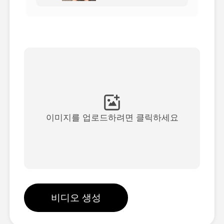
아바타 영상
▼
AI 영상
▼
AI 사진
▼
다른 도구
▼
이미지를 업로드하려면 클릭하세요
See All Templates
갤러리
비디오 생성
블로그