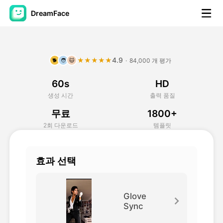
DreamFace
AI 도구
4.9
★★★★★
·
84,000 개 평가
🐕
🧑
🐱
아바타 영상
▼
60s
HD
AI 영상
▼
생성 시간
출력 품질
무료
1800+
AI 사진
▼
2회 다운로드
템플릿
다른 도구
▼
효과 선택
모든 도구 보기
Glove
Sync
템플릿