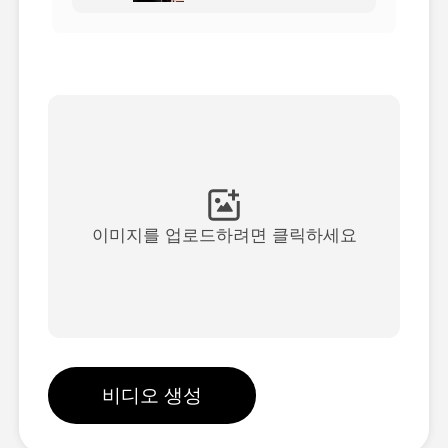
아바타 영상
▼
AI 영상
▼
AI 사진
▼
다른 도구
▼
이미지를 업로드하려면 클릭하세요
See All Templates
갤러리
비디오 생성
블로그