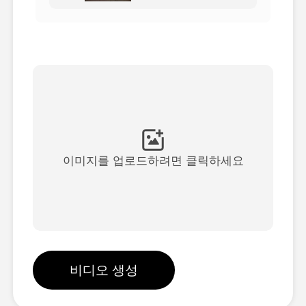
아바타 영상
▼
AI 영상
▼
AI 사진
▼
다른 도구
▼
이미지를 업로드하려면 클릭하세요
See All Templates
갤러리
비디오 생성
블로그