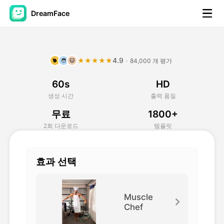
DreamFace
AI 도구
4.9
★★★★★
·
84,000 개 평가
🐕
🧑
🐱
아바타 영상
▼
60s
HD
AI 영상
▼
생성 시간
출력 품질
무료
1800+
AI 사진
▼
2회 다운로드
템플릿
다른 도구
▼
효과 선택
모든 도구 보기
Muscle
Chef
템플릿