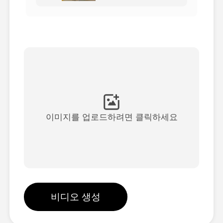
아바타 영상
▼
AI 영상
▼
AI 사진
▼
다른 도구
▼
이미지를 업로드하려면 클릭하세요
See All Templates
갤러리
비디오 생성
블로그