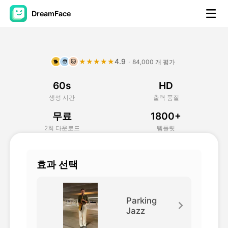
DreamFace
AI 도구
4.9
★★★★★
·
84,000 개 평가
🐕
🧑
🐱
아바타 영상
▼
60s
HD
AI 영상
▼
생성 시간
출력 품질
무료
1800+
AI 사진
▼
2회 다운로드
템플릿
다른 도구
▼
효과 선택
모든 도구 보기
Parking
Jazz
템플릿