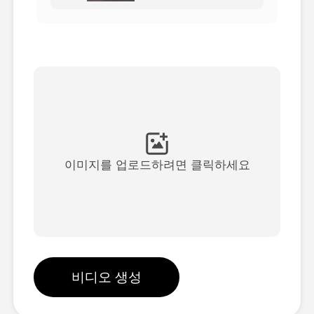
아바타 영상
▼
AI 영상
▼
AI 사진
▼
다른 도구
▼
이미지를 업로드하려면 클릭하세요
See All Templates
갤러리
비디오 생성
블로그