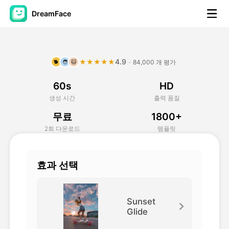
DreamFace
AI 도구
4.9
★★★★★
·
84,000 개 평가
🐕
🧑
🐱
아바타 영상
▼
60s
HD
AI 영상
▼
생성 시간
출력 품질
무료
1800+
AI 사진
▼
2회 다운로드
템플릿
다른 도구
▼
효과 선택
모든 도구 보기
Sunset
Glide
템플릿