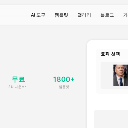
AI 도구
템플릿
갤러리
블로그
가
AI 영상
AI 영상
AI 사진
AI 사진
AI 영상 생성기
몸의 진동
텍스트에서 이미지로
텍스트에서 이미지로
Hot
Hot
Hot
Hot
효과 선택
영상에서 영상으로
AI 키스
배경 제거제
AI 필터
w
ew
Hot
New
텍스트를 비디오로 변환
AI 포옹
지브리 알 제네레이터
배경 제거제
t
New
무료
1800+
기
비디오 향상
AI 근육 생성기
액션 맵 생성기
포토 인핸서
New
New
2회 다운로드
템플릿
워터마크 제거
AI 스마일
라브인형 AI
AI 이미지 검출기
New
New