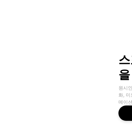
스
을
원시인
화, 
메이션