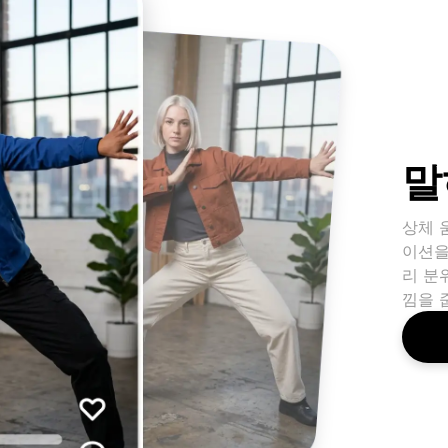
말
상체 
이션을
리 분
낌을 