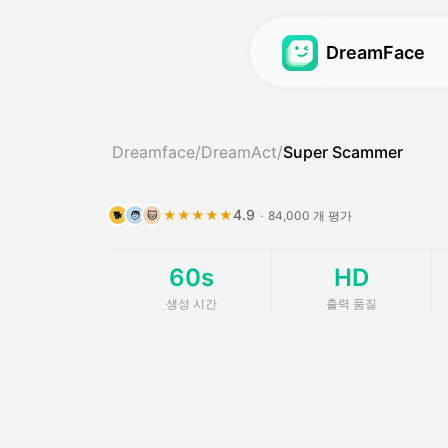
DreamFace
아바타 영상
아바타 영상
Dreamface
/
DreamAct
/
Super Scammer
비디오 립싱크
아바타 영상
Hot
Hot
사진 입술 동기화
베이비 팟캐스트
Ne
N
4.9
★★★★★
·
84,000 개 평가
🐕
🧑
🐱
펫 립싱크
AI걸 제너레이터
Ho
60s
HD
드림 아바타 2.0
AI 인플루언서 생성
New
생성 시간
출력 품질
드림 아바타 3.0
뉴스 영상