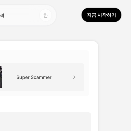
지금 시작하기
격
한
다른 도구
다른 도구
AI 영상 번역
보이스 스튜디오
Hot
Hot
드림 아바타 2.0
얼굴 바꾸기
New
보이스 클론
비디오 번역기
New
Super Scammer
Video Enhancer
AI 사운드
AI 스피커 체인저
평생 비디오
New