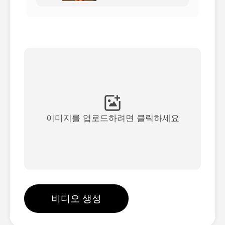
아바타 영상
▼
AI 영상
▼
AI 사진
▼
다른 도구
▼
이미지를 업로드하려면 클릭하세요
See All Templates
갤러리
비디오 생성
블로그