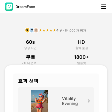
DreamFace
AI 도구
4.9
★★★★★
·
84,000 개 평가
🐕
🧑
🐱
아바타 영상
▼
60s
HD
AI 영상
▼
생성 시간
출력 품질
무료
1800+
AI 사진
▼
2회 다운로드
템플릿
다른 도구
▼
효과 선택
모든 도구 보기
Vitality
Evening
템플릿