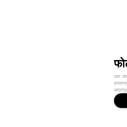
फो
एका अपल
करताना
आउटपुट