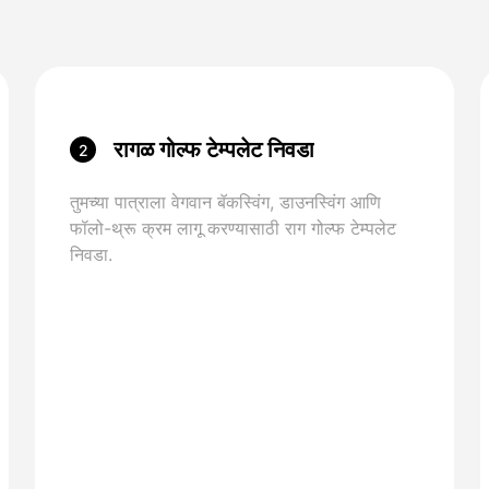
रागळ गोल्फ टेम्पलेट निवडा
2
तुमच्या पात्राला वेगवान बॅकस्विंग, डाउनस्विंग आणि
फॉलो-थ्रू क्रम लागू करण्यासाठी राग गोल्फ टेम्पलेट
निवडा.