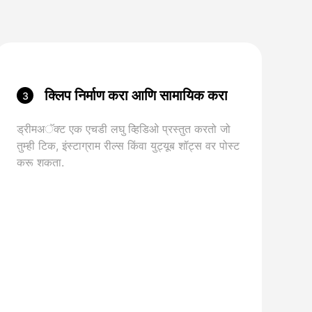
क्लिप निर्माण करा आणि सामायिक करा
3
ड्रीमअॅक्ट एक एचडी लघु व्हिडिओ प्रस्तुत करतो जो
तुम्ही टिक, इंस्टाग्राम रील्स किंवा युट्यूब शॉट्स वर पोस्ट
करू शकता.