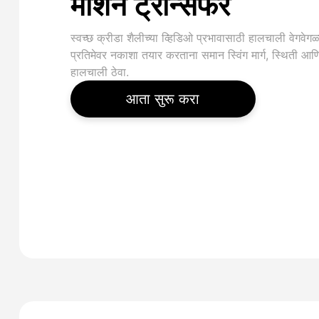
मोशन ट्रान्सफर
स्वच्छ क्रीडा शैलीच्या व्हिडिओ प्रभावासाठी हालचाली वेगवेगळ्य
प्रतिमेवर नकाशा तयार करताना समान स्विंग मार्ग, स्थिती आण
हालचाली ठेवा.
आता सुरू करा