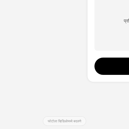
प्
फोटोला व्हिडिओमध्ये बदलणे