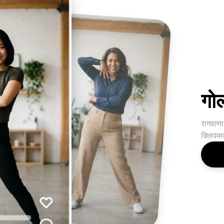
गोल
रागवाणा
क्लिपमध्