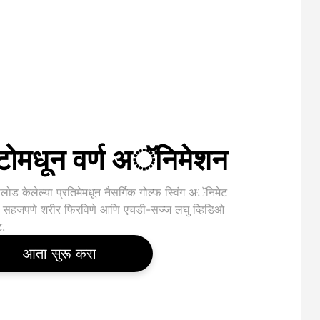
टोमधून वर्ण अॅनिमेशन
ोड केलेल्या प्रतिमेमधून नैसर्गिक गोल्फ स्विंग अॅनिमेट
 सहजपणे शरीर फिरविणे आणि एचडी-सज्ज लघु व्हिडिओ
.
आता सुरू करा