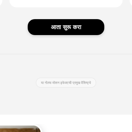
आता सुरू करा
या गोल्फ मोशन इफेक्टची प्रमुख वैशिष्ट्ये