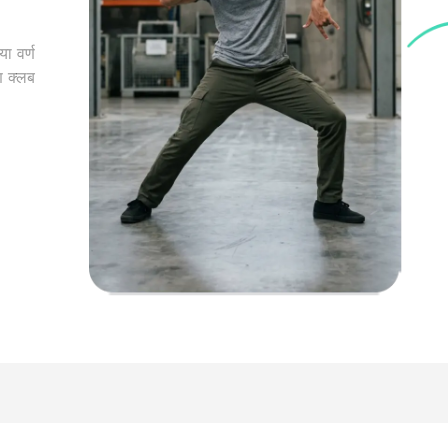
ा वर्ण
ि क्लब