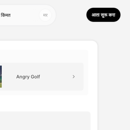
आता सुरू करा
किंमत
मर
तर साधने
इतर साधने
आय व्हिडिओ भाषांतर
आवाज स्टुडिओ
Hot
Hot
्वप्न अवतार २.०
चेहरा बदलणे
New
वाज क्लोन
व्हिडिओ भाषांतर
New
Angry Golf
्हिडिओ वर्धितकर्ता
AI आवाज
आय व्हॉईस चेंजर
आजीवन व्हिडिओ
New