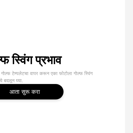
्फ स्विंग प्रभाव
 गोल्फ टेम्पलेटचा वापर करून एका फोटोला गोल्फ स्विंग
ये बदलून घ्या.
आता सुरू करा