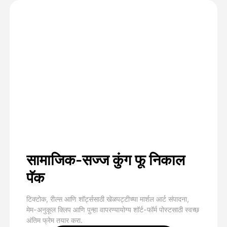
सामाजिक-सज्ज कुंग फू निकाल
पॅक
टिक्टोक, रील्स आणि शॉर्ट्ससाठी खेळपट्टीच्या मार्शल आर्ट संपादना,
मेम-अनुकूल क्लिप आणि पुन्हा वापरण्यायोग्य शॉर्ट-फॉर्म पोस्टसाठी स्वच्छ
अंतिम फ्रेम तयार करा.