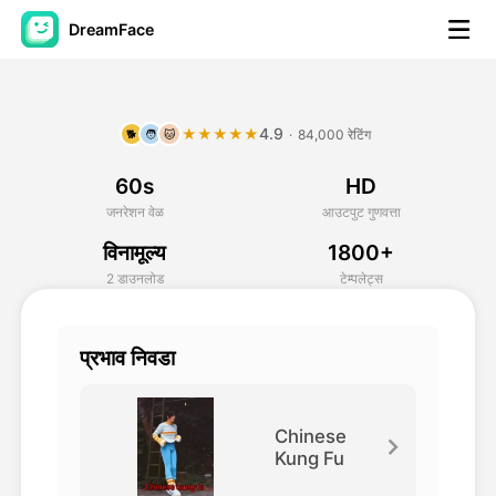
DreamFace
कृत्रिम बुद्धिमत्ता साधने
4.9
★★★★★
·
84,000 रेटिंग
🐕
🧑
🐱
अवतार व्हिडिओ
▼
60s
HD
एआय व्हिडिओ
▼
जनरेशन वेळ
आउटपुट गुणवत्ता
विनामूल्य
1800+
एआय फोटो
▼
2 डाउनलोड
टेम्पलेट्स
इतर साधने
▼
प्रभाव निवडा
सर्व साधने पहा
Chinese
Kung Fu
टेम्पलेट्स