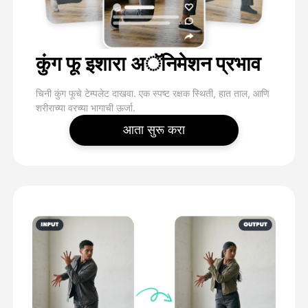
कुंग फू इशारा अॅनिमेशन प्रभाव
चिनी कुंग फूचे टेम्पलेट दाखवा. एक स्पष्ट रक्षक स्थिती, हात ताल, आणि
शरीराच्या वरच्या भागाची ऊर्जा.
आता सुरू करा