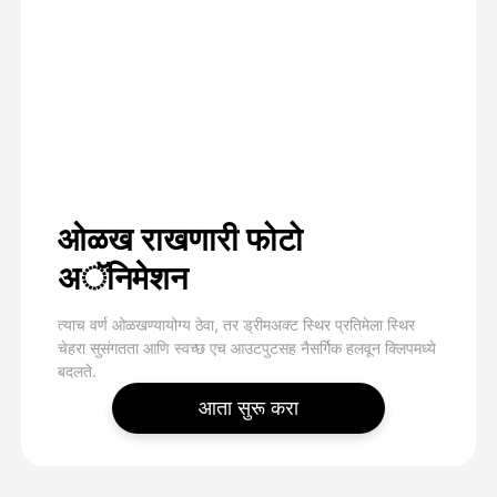
ओळख राखणारी फोटो
अॅनिमेशन
त्याच वर्ण ओळखण्यायोग्य ठेवा, तर ड्रीमअक्ट स्थिर प्रतिमेला स्थिर
चेहरा सुसंगतता आणि स्वच्छ एच आउटपुटसह नैसर्गिक हलवून क्लिपमध्ये
बदलते.
आता सुरू करा