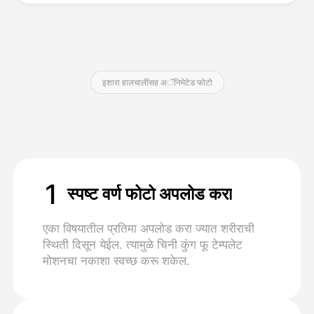
किंमत
इशारा हालचालींसह अॅनिमेटेड फोटो
API
1
स्पष्ट वर्ण फोटो अपलोड करा
एका विषयातील प्रतिमा अपलोड करा ज्यात शरीराची
स्थिती दिसून येईल. त्यामुळे चिनी कुंग फू टेम्पलेट
मोशनचा नकाशा स्वच्छ करू शकेल.