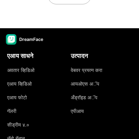
DreamFace
एआय साधने
उत्पादन
अवतार व्हिडिओ
वेबवर प्रयत्न करा
एआय व्हिडिओ
आयओएस अॅप
एआय फोटो
अँड्रॉइड अॅप
गॅलरी
एपीआय
सीड्रीम ४.०
नॅनो बॅनान