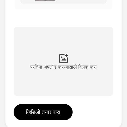
अवतार व्हिडिओ
▼
एआय व्हिडिओ
▼
एआय फोटो
▼
इतर साधने
▼
प्रतिमा अपलोड करण्यासाठी क्लिक करा
सर्व टेम्पलेट्स पहा
गॅलरी
व्हिडिओ तयार करा
ब्लॉग