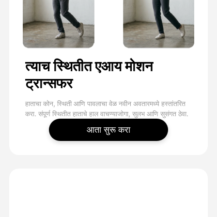
त्याच स्थितीत एआय मोशन
ट्रान्सफर
हाताचा कोन, स्थिती आणि पावलाचा वेळ नवीन अवतारमध्ये हस्तांतरित
करा. संपूर्ण स्थितीत हाताचे हाल वाचण्याजोगा, सुलभ आणि सुसंगत ठेवा.
आता सुरू करा