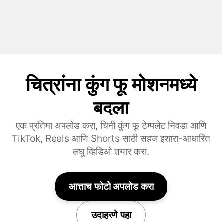
चित्रांना कुंग फू मोशनमध्ये
बदला
एक प्रतिमा अपलोड करा, चिनी कुंग फू टेम्पलेट निवडा आणि
TikTok, Reels आणि Shorts साठी सहज इशारा-आधारित
लघु व्हिडिओ तयार करा.
आत्ताच फोटो अपलोड करा
उदाहरणे पहा