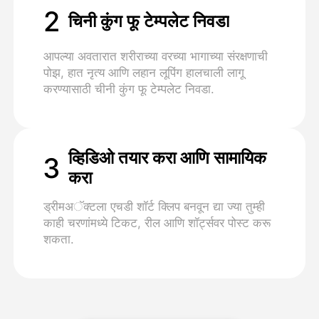
2
चिनी कुंग फू टेम्पलेट निवडा
आपल्या अवतारात शरीराच्या वरच्या भागाच्या संरक्षणाची
पोझ, हात नृत्य आणि लहान लूपिंग हालचाली लागू
करण्यासाठी चीनी कुंग फू टेम्पलेट निवडा.
व्हिडिओ तयार करा आणि सामायिक
3
करा
ड्रीमअॅक्टला एचडी शॉर्ट क्लिप बनवून द्या ज्या तुम्ही
काही चरणांमध्ये टिकट, रील आणि शॉर्ट्सवर पोस्ट करू
शकता.