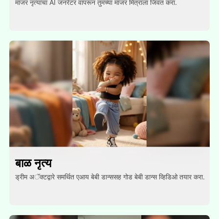
मांजर नृत्याचा AI जनरेटर वापरून तुमच्या मांजर मित्राला जिवंत करा.
बाळ नृत्य
ड्रीम अॅक्टद्वारे समर्थित एआय बेबी डान्ससह गोड बेबी डान्स व्हिडिओ तयार करा.