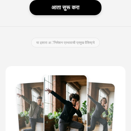
आता सुरू करा
या इशारा अॅनिमेशन प्रभावाची प्रमुख वैशिष्ट्ये