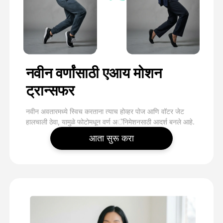
नवीन वर्णांसाठी एआय मोशन
ट्रान्सफर
नवीन अवतारमध्ये स्विच करताना त्याच होव्हर पोज आणि वॉटर जेट
हालचाली ठेवा, यामुळे फोटोमधून वर्ण अॅनिमेशनसाठी आदर्श बनले आहे.
आता सुरू करा