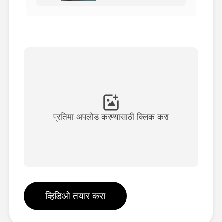
अवतार व्हिडिओ
▼
एआय व्हिडिओ
▼
एआय फोटो
▼
इतर साधने
▼
प्रतिमा अपलोड करण्यासाठी क्लिक करा
सर्व टेम्पलेट्स पहा
गॅलरी
व्हिडिओ तयार करा
ब्लॉग