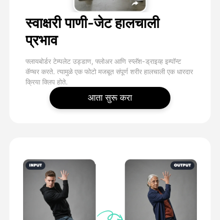
स्वाक्षरी पाणी-जेट हालचाली
प्रभाव
फ्लायबोर्डर टेम्पलेट उड्डाण, फ्लोअर आणि स्प्लॅश-ड्राइव्ह इम्पॉन्ट
कॅप्चर करते. त्यामुळे एक फोटो मजबूत संपूर्ण शरीर हालचाली एक धारदार
क्रिया क्लिप होते.
आता सुरू करा