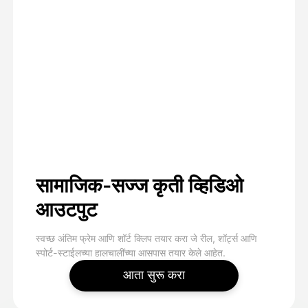
सामाजिक-सज्ज कृती व्हिडिओ
आउटपुट
स्वच्छ अंतिम फ्रेम आणि शॉर्ट क्लिप तयार करा जे रील, शॉर्ट्स आणि
स्पोर्ट-स्टाईलच्या हालचालींच्या आसपास तयार केले आहेत.
आता सुरू करा