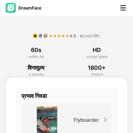
DreamFace
कृत्रिम बुद्धिमत्ता साधने
4.9
★★★★★
·
84,000 रेटिंग
🐕
🧑
🐱
अवतार व्हिडिओ
▼
60s
HD
एआय व्हिडिओ
▼
जनरेशन वेळ
आउटपुट गुणवत्ता
विनामूल्य
1800+
एआय फोटो
▼
2 डाउनलोड
टेम्पलेट्स
इतर साधने
▼
प्रभाव निवडा
सर्व साधने पहा
Flyboarder
टेम्पलेट्स