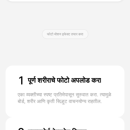
किंमत
फोटो मोशन इफेक्ट तयार करा
API
1
पूर्ण शरीराचे फोटो अपलोड करा
एका व्यक्तीच्या स्पष्ट प्रतिमेपासून सुरुवात करा. त्यामुळे
बोर्ड, शरीर आणि कृती सिल्हूट वाचनयोग्य राहतील.