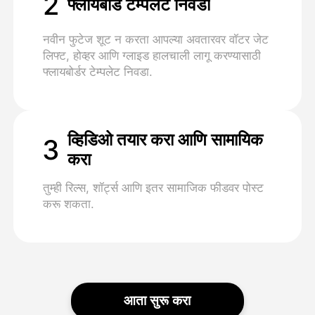
2
फ्लायबोर्ड टेम्पलेट निवडा
नवीन फुटेज शूट न करता आपल्या अवतारवर वॉटर जेट
लिफ्ट, होव्हर आणि ग्लाइड हालचाली लागू करण्यासाठी
फ्लायबोर्डर टेम्पलेट निवडा.
व्हिडिओ तयार करा आणि सामायिक
3
करा
तुम्ही रिल्स, शॉर्ट्स आणि इतर सामाजिक फीडवर पोस्ट
करू शकता.
आता सुरू करा