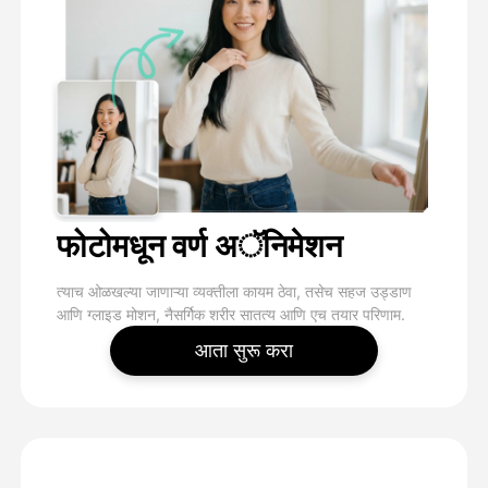
फोटोमधून वर्ण अॅनिमेशन
त्याच ओळखल्या जाणाऱ्या व्यक्तीला कायम ठेवा, तसेच सहज उड्डाण
आणि ग्लाइड मोशन, नैसर्गिक शरीर सातत्य आणि एच तयार परिणाम.
आता सुरू करा