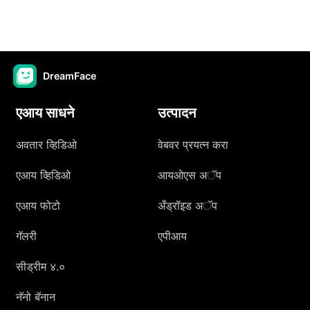
DreamFace
एआय साधने
उत्पादन
अवतार व्हिडिओ
वेबवर प्रयत्न करा
एआय व्हिडिओ
आयओएस अॅप
एआय फोटो
अँड्रॉइड अॅप
गॅलरी
एपीआय
सीड्रीम ४.०
नॅनो बॅनान