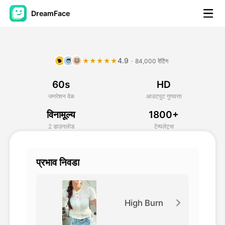
DreamFace
कृत्रिम बुद्धिमत्ता साधने
4.9
★★★★★
·
84,000 रेटिंग
🐕
🧑
🐱
अवतार व्हिडिओ
▼
60s
HD
एआय व्हिडिओ
▼
जनरेशन वेळ
आउटपुट गुणवत्ता
विनामूल्य
1800+
एआय फोटो
▼
2 डाउनलोड
टेम्पलेट्स
इतर साधने
▼
प्रभाव निवडा
सर्व साधने पहा
High Burn
टेम्पलेट्स