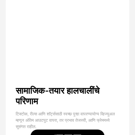
सामाजिक-तयार हालचालींचे
परिणाम
टिक्टोक, रील्स आणि शॉर्ट्ससाठी स्वच्छ पुन्हा वापरण्यायोग्य व्हिज्युअल
म्हणून अंतिम आउटपुट वापरा, तर प्रभाव तेजस्वी, आणि फ्रेममध्ये
सुसंगत राहील.