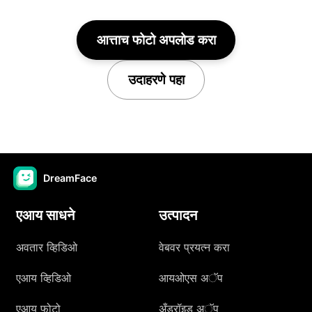
आत्ताच फोटो अपलोड करा
उदाहरणे पहा
DreamFace
एआय साधने
उत्पादन
अवतार व्हिडिओ
वेबवर प्रयत्न करा
एआय व्हिडिओ
आयओएस अॅप
एआय फोटो
अँड्रॉइड अॅप