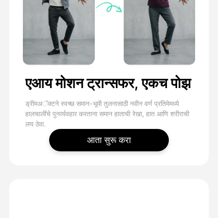
एआय मोशन ट्रान्सफर, एकच पोझ
ड्रीमअॅक्टने स्वच्छ समान-भूमी तुलनासाठी नवीन वर्ण प्रतिमेमध्ये
हालचालींचे पुनर्व्यवहार करताना समान हाताची रेखा, हात आणि शरीराची
लय ठेवा.
आता सुरू करा