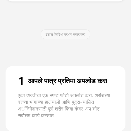
किंमत
इशारा व्हिडिओ प्रभाव तयार करा
API
1
आपले पात्र प्रतिमा अपलोड करा
एका व्यक्तीचा एक स्पष्ट फोटो अपलोड करा. शरीराच्या
वरच्या भागाच्या हालचाली आणि मुद्रा-चालित
अॅनिमेशनसाठी पूर्ण शरीर किंवा कंबर-अप शॉट
सर्वोत्तम कार्य करतात.