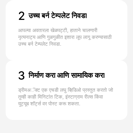
2
उच्च बर्न टेम्पलेट निवडा
आपल्या अवतारला खेळपट्टी, हाताने चालणारी
नृत्यनाट्य आणि गुळगुळीत इशारा लूप लागू करण्यासाठी
उच्च बर्न टेम्पलेट निवडा.
3
निर्माण करा आणि सामायिक करा
ड्रीमअॅक्ट एक एचडी लघु व्हिडिओ प्रस्तुत करतो जो
तुम्ही काही मिनिटांत टिक, इंस्टाग्राम रील्स किंवा
युट्यूब शॉर्ट्स वर पोस्ट करू शकता.