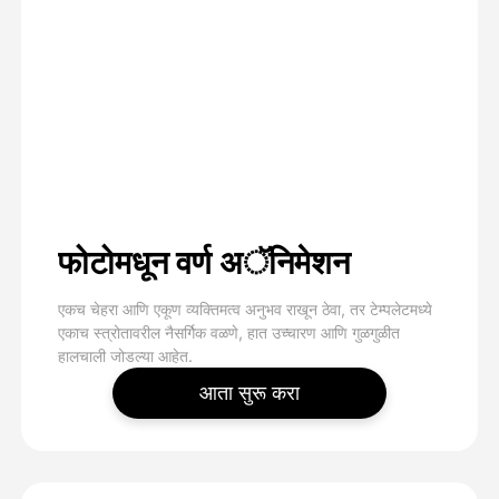
फोटोमधून वर्ण अॅनिमेशन
एकच चेहरा आणि एकूण व्यक्तिमत्व अनुभव राखून ठेवा, तर टेम्पलेटमध्ये
एकाच स्त्रोतावरील नैसर्गिक वळणे, हात उच्चारण आणि गुळगुळीत
हालचाली जोडल्या आहेत.
आता सुरू करा