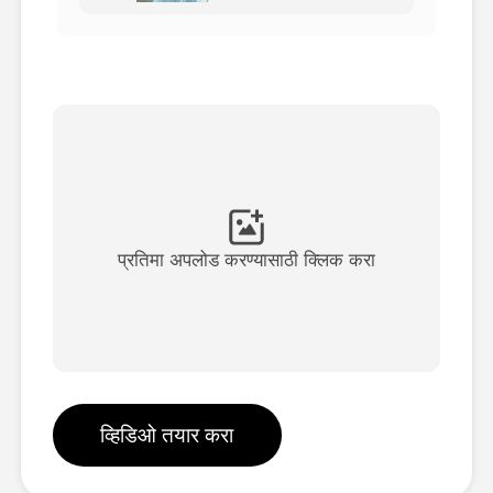
अवतार व्हिडिओ
▼
एआय व्हिडिओ
▼
एआय फोटो
▼
इतर साधने
▼
प्रतिमा अपलोड करण्यासाठी क्लिक करा
सर्व टेम्पलेट्स पहा
गॅलरी
व्हिडिओ तयार करा
ब्लॉग