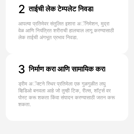
2
ताईची लेक टेम्पलेट निवडा
आपल्या प्रतिमेवर संतुलित इशारा अॅनिमेशन, मुद्रा
वेळ आणि नियंत्रित शरीराची हालचाल लागू करण्यासाठी
लेक ताईची अंगभूत प्रभाव निवडा.
3
निर्माण करा आणि सामायिक करा
ड्रीम अॅक्टने स्थिर प्रतिमेला एक गुळगुळीत लघु
व्हिडिओ बनवला आहे जो तुम्ही टिक, रील्स, शॉर्ट्स वर
पोस्ट करू शकता किंवा संपादन करण्यासाठी जतन करू
शकता.