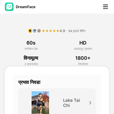
DreamFace
कृत्रिम बुद्धिमत्ता साधने
4.9
★★★★★
·
84,000 रेटिंग
🐕
🧑
🐱
अवतार व्हिडिओ
▼
60s
HD
एआय व्हिडिओ
▼
जनरेशन वेळ
आउटपुट गुणवत्ता
विनामूल्य
1800+
एआय फोटो
▼
2 डाउनलोड
टेम्पलेट्स
इतर साधने
▼
प्रभाव निवडा
सर्व साधने पहा
Lake Tai
Chi
टेम्पलेट्स