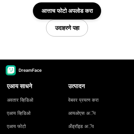
आत्ताच फोटो अपलोड करा
उदाहरणे पहा
DreamFace
एआय साधने
उत्पादन
अवतार व्हिडिओ
वेबवर प्रयत्न करा
एआय व्हिडिओ
आयओएस अॅप
एआय फोटो
अँड्रॉइड अॅप