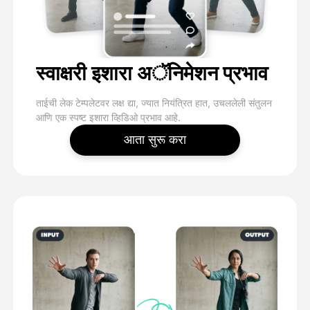
स्वाक्षरी इशारा अॅनिमेशन प्रभाव
ताईची लेक टेम्पलेटवर लक्ष द्या, ज्यात नियंत्रित हात, उचललेली संतुलन
आणि एक स्पष्ट इशारा व्हिडिओ प्रभाव आहे.
आता सुरू करा