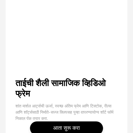
ताईची शैली सामाजिक व्हिडिओ
फ्रेम
शांत मार्शल आर्ट्सची ऊर्जा, स्वच्छ अंतिम फ्रेम आणि टिक्टोक, रील्स
आणि शॉर्ट्ससाठी निर्माते-सज्ज क्लिपसह पुन्हा वापरण्यायोग्य शॉर्ट फॉर्म
निकाल पॅक तयार करा.
आता सुरू करा