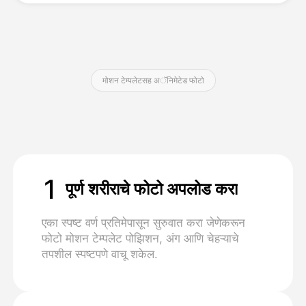
किंमत
मोशन टेम्पलेटसह अॅनिमेटेड फोटो
API
1
पूर्ण शरीराचे फोटो अपलोड करा
एका स्पष्ट वर्ण प्रतिमेपासून सुरुवात करा जेणेकरून
फोटो मोशन टेम्पलेट पोझिशन, अंग आणि चेहऱ्याचे
तपशील स्पष्टपणे वाचू शकेल.