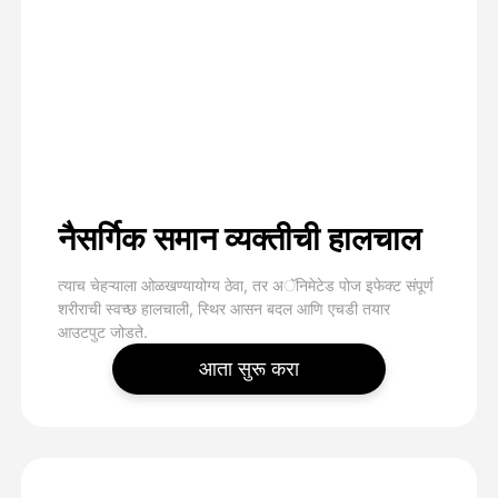
नैसर्गिक समान व्यक्तीची हालचाल
त्याच चेहऱ्याला ओळखण्यायोग्य ठेवा, तर अॅनिमेटेड पोज इफेक्ट संपूर्ण
शरीराची स्वच्छ हालचाली, स्थिर आसन बदल आणि एचडी तयार
आउटपुट जोडते.
आता सुरू करा