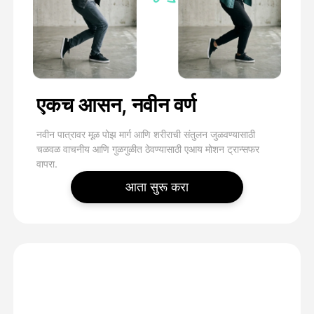
एकच आसन, नवीन वर्ण
नवीन पात्रावर मूळ पोझ मार्ग आणि शरीराची संतुलन जुळवण्यासाठी
चळवळ वाचनीय आणि गुळगुळीत ठेवण्यासाठी एआय मोशन ट्रान्सफर
वापरा.
आता सुरू करा