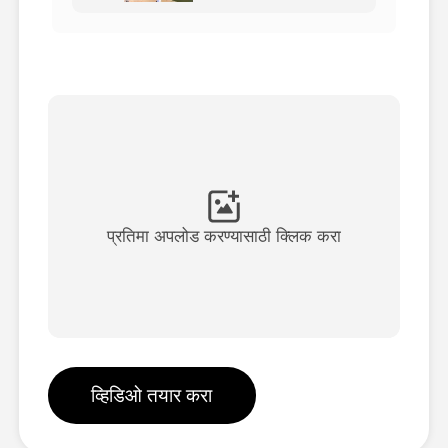
अवतार व्हिडिओ
▼
एआय व्हिडिओ
▼
एआय फोटो
▼
इतर साधने
▼
प्रतिमा अपलोड करण्यासाठी क्लिक करा
सर्व टेम्पलेट्स पहा
गॅलरी
व्हिडिओ तयार करा
ब्लॉग