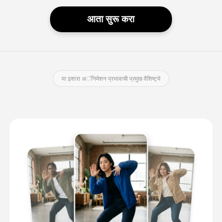
आता सुरू करा
या इशारा अॅनिमेशन प्रभावाची प्रमुख वैशिष्ट्ये