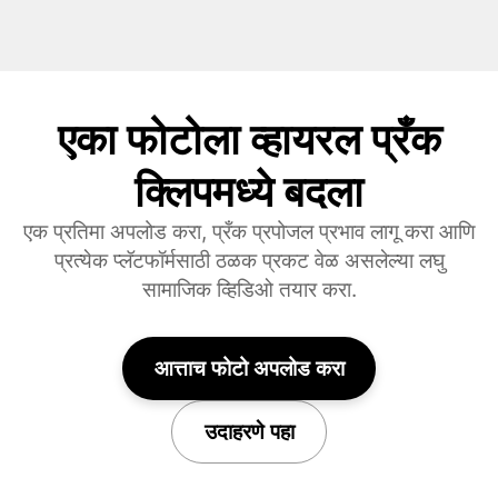
एका फोटोला व्हायरल प्रँक
क्लिपमध्ये बदला
एक प्रतिमा अपलोड करा, प्रँक प्रपोजल प्रभाव लागू करा आणि
प्रत्येक प्लॅटफॉर्मसाठी ठळक प्रकट वेळ असलेल्या लघु
सामाजिक व्हिडिओ तयार करा.
आत्ताच फोटो अपलोड करा
उदाहरणे पहा