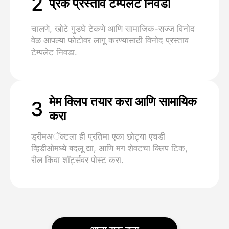
2
प्रँक प्रस्ताव टेम्पलेट निवडा
चालणे, खोटे गुडघे टेकणे आणि सामाजिक-सज्ज विनोद
वेळ आपल्या फोटोवर लागू करण्यासाठी विनोद प्रस्ताव
टेम्पलेट निवडा.
मेम क्लिप तयार करा आणि सामायिक
3
करा
ड्रीमअॅक्टला ही प्रतिमा एका छोट्या एचडी
व्हिडीओमध्ये बदलू द्या, आणि मग शेवटचा क्लिप टिक,
रील किंवा शॉर्ट्सवर पोस्ट करा.