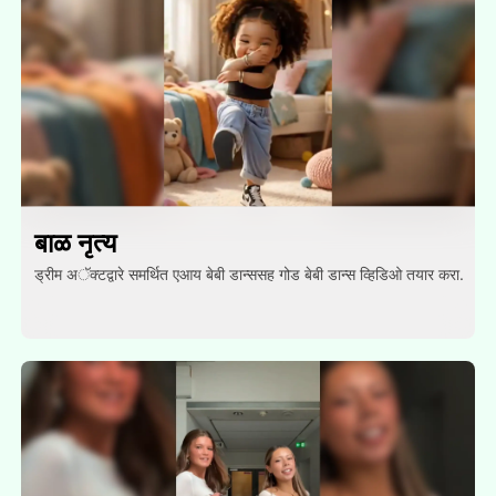
बाळ नृत्य
ड्रीम अॅक्टद्वारे समर्थित एआय बेबी डान्ससह गोड बेबी डान्स व्हिडिओ तयार करा.