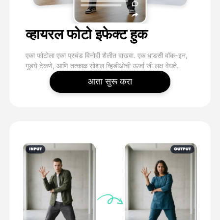
व्हायरल फोटो इफेक्ट हुक
एका फोटोला एका प्रचंड विनोदी शैलीत दाखवा. एक धाडसी वॉक-इन,
गुडघे टेकणे, आणि तत्काळ सोशल व्हिडीओची ऊर्जा जी लक्ष वेधते.
आता सुरू करा