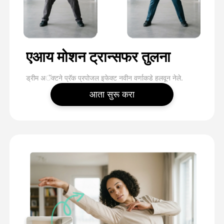
एआय मोशन ट्रान्सफर तुलना
ड्रीम अॅक्टने प्रॅक प्रपोजल इफेक्ट नवीन वर्णाकडे हलवून नेले.
आता सुरू करा