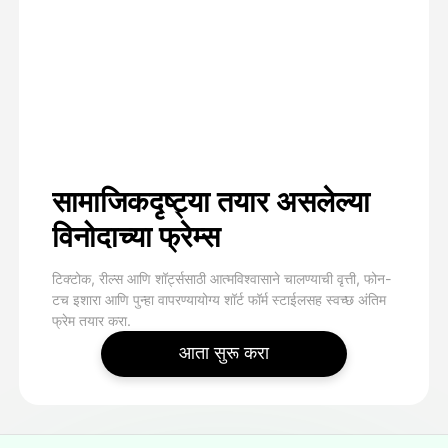
सामाजिकदृष्ट्या तयार असलेल्या
विनोदाच्या फ्रेम्स
टिक्टोक, रील्स आणि शॉर्ट्ससाठी आत्मविश्वासाने चालण्याची वृत्ती, फोन-
टच इशारा आणि पुन्हा वापरण्यायोग्य शॉर्ट फॉर्म स्टाईलसह स्वच्छ अंतिम
फ्रेम तयार करा.
आता सुरू करा