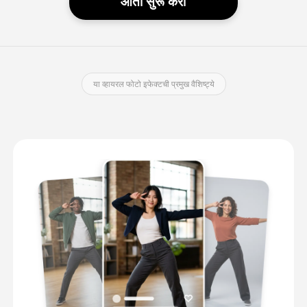
आता सुरू करा
या व्हायरल फोटो इफेक्टची प्रमुख वैशिष्ट्ये