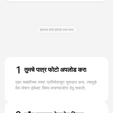
किंमत
व्हायरल फोटो इफेक्ट तयार करा
API
1
तुमचे पात्र फोटो अपलोड करा
एका व्यक्तीच्या स्पष्ट प्रतिमेपासून सुरुवात करा. त्यामुळे
मेम मोशन इफेक्ट विषय वाचण्याजोगा ठेवू शकतो.