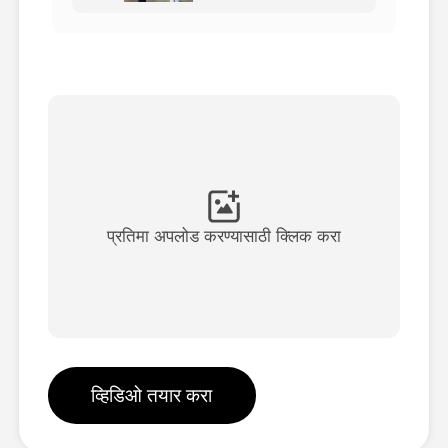
अवतार व्हिडिओ
▼
एआय व्हिडिओ
▼
एआय फोटो
▼
इतर साधने
▼
प्रतिमा अपलोड करण्यासाठी क्लिक करा
सर्व टेम्पलेट्स पहा
गॅलरी
व्हिडिओ तयार करा
ब्लॉग