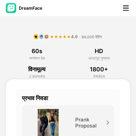
DreamFace
कृत्रिम बुद्धिमत्ता साधने
4.9
★★★★★
·
84,000 रेटिंग
🐕
🧑
🐱
अवतार व्हिडिओ
▼
60s
HD
एआय व्हिडिओ
▼
जनरेशन वेळ
आउटपुट गुणवत्ता
विनामूल्य
1800+
एआय फोटो
▼
2 डाउनलोड
टेम्पलेट्स
इतर साधने
▼
प्रभाव निवडा
सर्व साधने पहा
Prank
Proposal
टेम्पलेट्स