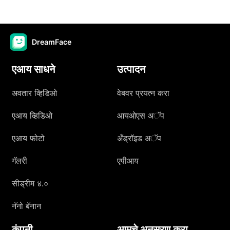
DreamFace
एआय साधने
उत्पादन
अवतार व्हिडिओ
वेबवर प्रयत्न करा
एआय व्हिडिओ
आयओएस अॅप
एआय फोटो
अँड्रॉइड अॅप
गॅलरी
एपीआय
सीड्रीम ४.०
नॅनो बॅनान
कंपनी
आमचे अनुसरण करा