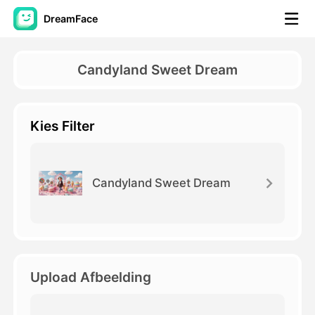
DreamFace
AI-hulpmiddelen
Candyland Sweet Dream
Avatar Video
▼
Kies Filter
AI Video
▼
Foto van AI
▼
Candyland Sweet Dream
Andere instrumenten
▼
Bekijk alle hulpmiddelen
Upload Afbeelding
Sjablonen