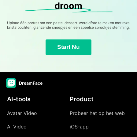
droom
Upload één portret om een pastel dessert-wereldfoto te maken met roze
kristalbochten, glanzende snoepjes en een speelse sprookjes stemming.
Start Nu
DreamFace
AI-tools
Product
Avatar Video
Probeer het op het web
AI Video
iOS-app