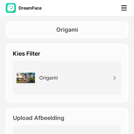
DreamFace
AI-hulpmiddelen
Origami
Avatar Video
▼
Kies Filter
AI Video
▼
Foto van AI
▼
Origami
Andere instrumenten
▼
Bekijk alle hulpmiddelen
Upload Afbeelding
Sjablonen