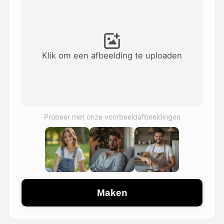
Avatar Video
▼
AI Video
▼
Klik om een afbeelding te uploaden
Foto van AI
▼
Andere instrumenten
▼
Probeer met onze voorbeeldafbeeldingen
Bekijk alle sjablonen
Galerij
Maken
Blog