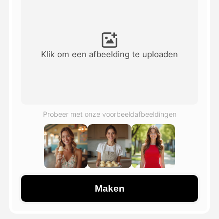
Avatar Video
▼
AI Video
▼
Klik om een afbeelding te uploaden
Foto van AI
▼
Andere instrumenten
▼
Probeer met onze voorbeeldafbeeldingen
Bekijk alle sjablonen
Galerij
Maken
Blog