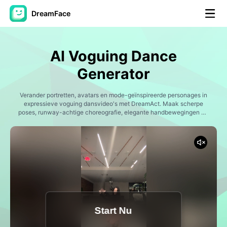
DreamFace
AI-hulpmiddelen
AI Voguing Dance
Avatar Video
▼
Generator
AI Video
Verander portretten, avatars en mode-geïnspireerde personages in
▼
expressieve voguing dansvideo's met DreamAct. Maak scherpe
poses, runway-achtige choreografie, elegante handbewegingen en
cinematische prestatie-energie gemaakt voor sociale media trends,
Foto van AI
▼
balzal bewerkingen, mode-inhoud en korte creator video's.
Andere instrumenten
▼
Bekijk alle hulpmiddelen
Start Nu
Sjablonen