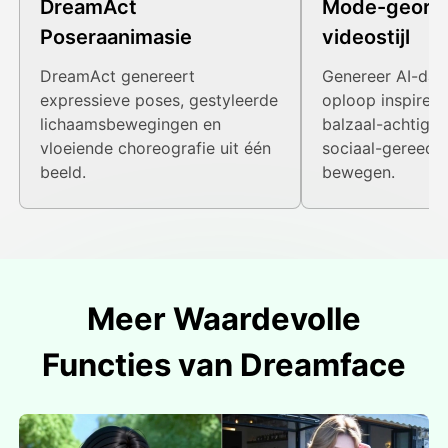
DreamAct
Mode-georië
Poseraanimasie
videostijl
DreamAct genereert
Genereer AI-dan
expressieve poses, gestyleerde
oploop inspirer
lichaamsbewegingen en
balzaal-achtige 
vloeiende choreografie uit één
sociaal-gereed f
beeld.
bewegen.
Meer Waardevolle
Functies van Dreamface