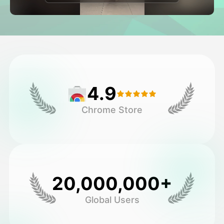
Avatar Video
▼
AI Video
▼
Foto van AI
▼
4.9
Andere instrumenten
▼
Chrome Store
Bekijk alle sjablonen
Galerij
20,000,000+
Global Users
Blog