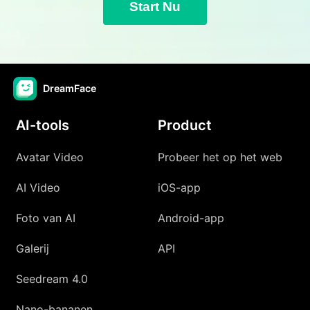
Start Nu
DreamFace
AI-tools
Product
Avatar Video
Probeer het op het web
AI Video
iOS-app
Foto van AI
Android-app
Galerij
API
Seedream 4.0
Nano-bananen