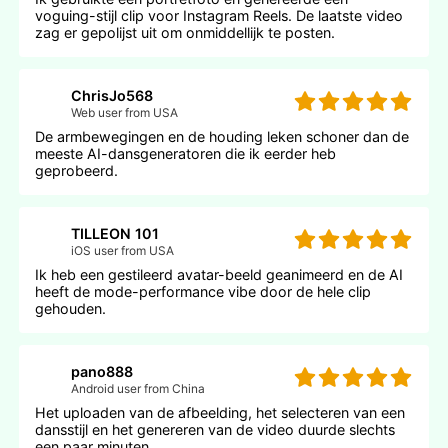
voguing-stijl clip voor Instagram Reels. De laatste video
zag er gepolijst uit om onmiddellijk te posten.
ChrisJo568
Web user from USA
De armbewegingen en de houding leken schoner dan de
meeste AI-dansgeneratoren die ik eerder heb
geprobeerd.
TILLEON 101
iOS user from USA
Ik heb een gestileerd avatar-beeld geanimeerd en de AI
heeft de mode-performance vibe door de hele clip
gehouden.
pano888
Android user from China
Het uploaden van de afbeelding, het selecteren van een
dansstijl en het genereren van de video duurde slechts
een paar minuten.