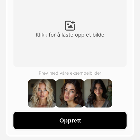
Avatar Video
▼
AI Video
▼
Klikk for å laste opp et bilde
Foto
▼
Andre verktøy
▼
Prøv med våre eksempelbilder
Se alle maler
Galleri
Opprett
Blogg