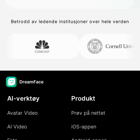
Betrodd av ledende institusjoner over hele verden
DreamFace
AI-verktøy
Produkt
Avatar Video
Prøv på nettet
AI Video
iOS-appen