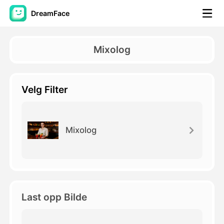
DreamFace
AI-verktøy
Mixolog
Avatar Video
▼
Velg Filter
AI Video
▼
Foto
▼
Mixolog
Andre verktøy
▼
Se alle verktøy
Last opp Bilde
Maler