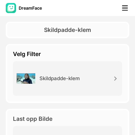
DreamFace
AI-verktøy
Skildpadde-klem
Avatar Video
▼
Velg Filter
AI Video
▼
Foto
▼
Skildpadde-klem
Andre verktøy
▼
Se alle verktøy
Last opp Bilde
Maler