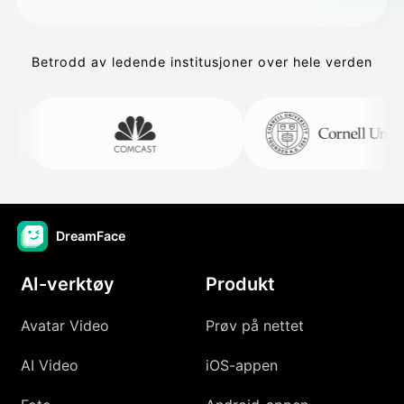
Betrodd av ledende institusjoner over hele verden
DreamFace
AI-verktøy
Produkt
Avatar Video
Prøv på nettet
AI Video
iOS-appen