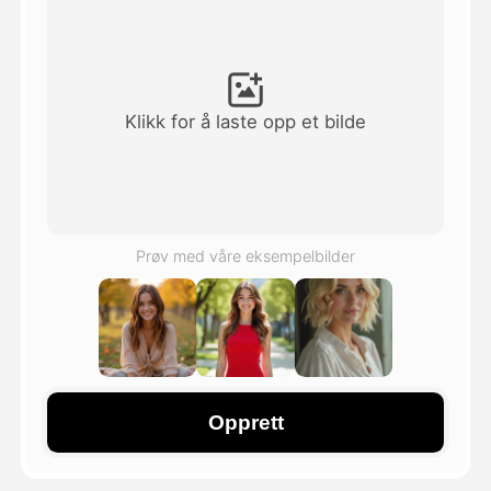
Avatar Video
▼
AI Video
▼
Klikk for å laste opp et bilde
Foto
▼
Andre verktøy
▼
Prøv med våre eksempelbilder
Se alle maler
Galleri
Opprett
Blogg