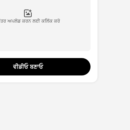
ਿੱਤਰ ਅਪਲੋਡ ਕਰਨ ਲਈ ਕਲਿੱਕ ਕਰੋ
ਵੀਡੀਓ ਬਣਾਓ