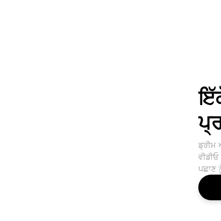
ਇੱ
ਪ੍
ਡ੍ਰੀਮ 
ਵੀਡੀਓ 
ਪਛਾਣ ਨ