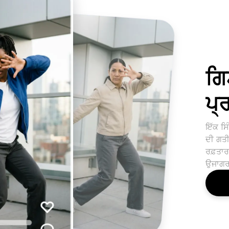
ਗਿ
ਪ੍
ਇੱਕ ਸਿੰ
ਦੀ ਗਤੀ
ਰਫ਼ਤਾਰ
ਉਜਾਗਰ