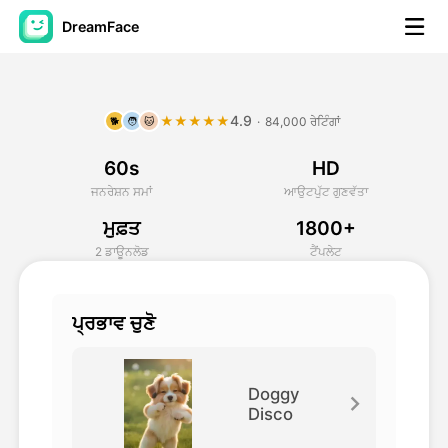
DreamFace
ਐਆਈ ਟੂਲਜ਼
4.9
★★★★★
·
84,000 ਰੇਟਿੰਗਾਂ
🐕
🧑
🐱
ਅਵਤਾਰ ਵੀਡੀਓ
▼
60s
HD
ਏਆਈ ਵੀਡੀਓ
▼
ਜਨਰੇਸ਼ਨ ਸਮਾਂ
ਆਉਟਪੁੱਟ ਗੁਣਵੱਤਾ
ਮੁਫ਼ਤ
1800+
ਫੋਟੋ
▼
2 ਡਾਊਨਲੋਡ
ਟੈਂਪਲੇਟ
ਹੋਰ ਸਾਧਨ
▼
ਪ੍ਰਭਾਵ ਚੁਣੋ
ਸਾਰੇ ਟੂਲਜ਼ ਵੇਖੋ
Doggy
Disco
ਟੈਂਪਲੇਟ