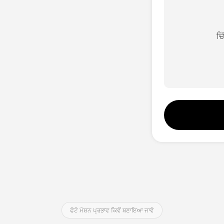
ਚ
ਫੋਟੋ ਮੋਸ਼ਨ ਪ੍ਰਭਾਵ ਕਿਵੇਂ ਬਣਾਇਆ ਜਾਵੇ