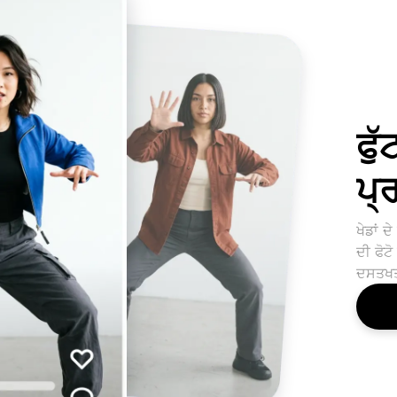
ਫੁੱ
ਪ੍
ਖੇਡਾਂ 
ਦੀ ਫੋਟ
ਦਸਤਖਤ 