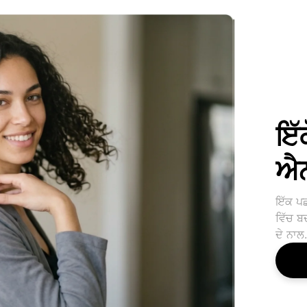
ਇੱ
ਐਨ
ਇੱਕ ਪਛ
ਵਿੱਚ ਬ
ਦੇ ਨਾਲ.