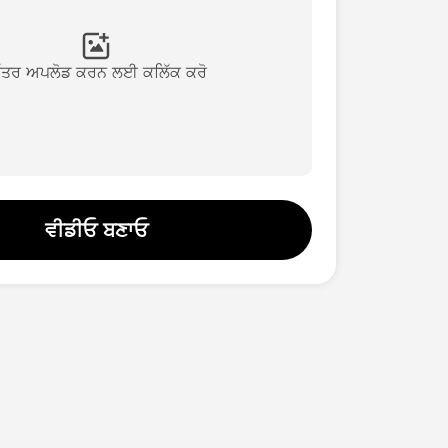
ਿੱਤਰ ਅਪਲੋਡ ਕਰਨ ਲਈ ਕਲਿੱਕ ਕਰੋ
ਵੀਡੀਓ ਬਣਾਓ