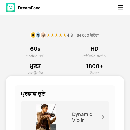
DreamFace
ਐਆਈ ਟੂਲਜ਼
4.9
★★★★★
·
84,000 ਰੇਟਿੰਗਾਂ
🐕
🧑
🐱
ਅਵਤਾਰ ਵੀਡੀਓ
▼
60s
HD
ਏਆਈ ਵੀਡੀਓ
▼
ਜਨਰੇਸ਼ਨ ਸਮਾਂ
ਆਉਟਪੁੱਟ ਗੁਣਵੱਤਾ
ਮੁਫ਼ਤ
1800+
ਫੋਟੋ
▼
2 ਡਾਊਨਲੋਡ
ਟੈਂਪਲੇਟ
ਹੋਰ ਸਾਧਨ
▼
ਪ੍ਰਭਾਵ ਚੁਣੋ
ਸਾਰੇ ਟੂਲਜ਼ ਵੇਖੋ
Dynamic
Violin
ਟੈਂਪਲੇਟ