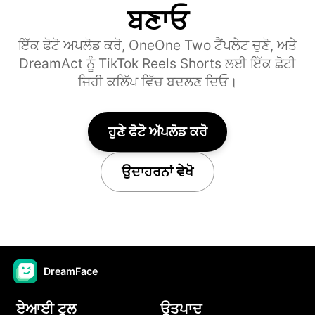
ਬਣਾਓ
ਇੱਕ ਫੋਟੋ ਅਪਲੋਡ ਕਰੋ, OneOne Two ਟੈਂਪਲੇਟ ਚੁਣੋ, ਅਤੇ
DreamAct ਨੂੰ TikTok Reels Shorts ਲਈ ਇੱਕ ਛੋਟੀ
ਜਿਹੀ ਕਲਿੱਪ ਵਿੱਚ ਬਦਲਣ ਦਿਓ।
ਹੁਣੇ ਫੋਟੋ ਅੱਪਲੋਡ ਕਰੋ
ਉਦਾਹਰਨਾਂ ਵੇਖੋ
DreamFace
ਏਆਈ ਟੂਲ
ਉਤਪਾਦ