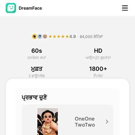
DreamFace
ਐਆਈ ਟੂਲਜ਼
4.9
★★★★★
·
84,000 ਰੇਟਿੰਗਾਂ
🐕
🧑
🐱
ਅਵਤਾਰ ਵੀਡੀਓ
▼
60s
HD
ਏਆਈ ਵੀਡੀਓ
▼
ਜਨਰੇਸ਼ਨ ਸਮਾਂ
ਆਉਟਪੁੱਟ ਗੁਣਵੱਤਾ
ਮੁਫ਼ਤ
1800+
ਫੋਟੋ
▼
2 ਡਾਊਨਲੋਡ
ਟੈਂਪਲੇਟ
ਹੋਰ ਸਾਧਨ
▼
ਪ੍ਰਭਾਵ ਚੁਣੋ
ਸਾਰੇ ਟੂਲਜ਼ ਵੇਖੋ
OneOne
TwoTwo
ਟੈਂਪਲੇਟ