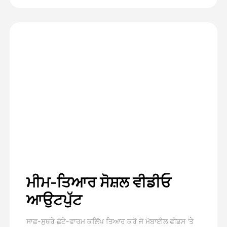
ਮੀਮ-ਤਿਆਰ ਸੋਸ਼ਲ ਵੀਡੀਓ
ਆਉਟਪੁੱਟ
ਸਾਫ਼-ਸੁਥਰੇ ਛੋਟੇ-ਫਾਰਮ ਕਲਿੱਪ ਤਿਆਰ ਕਰੋ ਜੋ ਮੋਬਾਈਲ ਫੀਡਸ 'ਤੇ