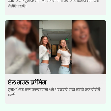
ਡ੍ਰੀਮ ਐਕਟ ਦੁਆਰਾ ਸੰਚਾਲਿਤ ਏਆਈ ਬੇਬੀ ਡਾਂਸ ਨਾਲ ਪਿਆਰੇ ਬੇਬੀ ਡਾਂਸ
ਵੀਡੀਓ ਬਣਾਓ।
ਏਲ ਗਰਲ ਡਾਂਸਿੰਗ
ਡ੍ਰੀਮ ਐਕਟ ਨਾਲ ਯਥਾਰਥਵਾਦੀ ਅਤੇ ਪ੍ਰਗਟਾਵੇ ਵਾਲੀ ਲੜਕੀ ਡਾਂਸ ਵੀਡੀਓ
ਬਣਾਓ।