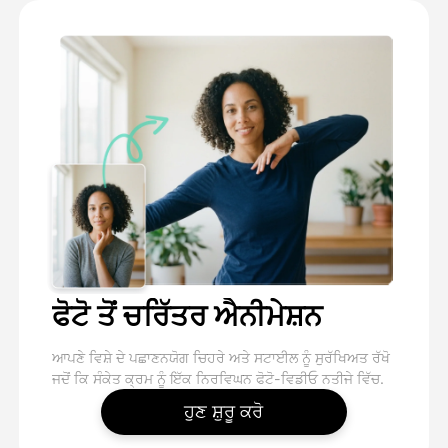
ਫੋਟੋ ਤੋਂ ਚਰਿੱਤਰ ਐਨੀਮੇਸ਼ਨ
ਆਪਣੇ ਵਿਸ਼ੇ ਦੇ ਪਛਾਣਨਯੋਗ ਚਿਹਰੇ ਅਤੇ ਸਟਾਈਲ ਨੂੰ ਸੁਰੱਖਿਅਤ ਰੱਖੋ
ਜਦੋਂ ਕਿ ਸੰਕੇਤ ਕ੍ਰਮ ਨੂੰ ਇੱਕ ਨਿਰਵਿਘਨ ਫੋਟੋ-ਵਿਡੀਓ ਨਤੀਜੇ ਵਿੱਚ.
ਹੁਣ ਸ਼ੁਰੂ ਕਰੋ