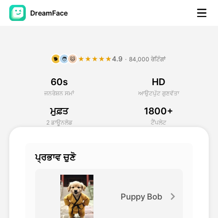
DreamFace
ਐਆਈ ਟੂਲਜ਼
4.9
★★★★★
·
84,000 ਰੇਟਿੰਗਾਂ
🐕
🧑
🐱
ਅਵਤਾਰ ਵੀਡੀਓ
▼
60s
HD
ਏਆਈ ਵੀਡੀਓ
▼
ਜਨਰੇਸ਼ਨ ਸਮਾਂ
ਆਉਟਪੁੱਟ ਗੁਣਵੱਤਾ
ਮੁਫ਼ਤ
1800+
ਫੋਟੋ
▼
2 ਡਾਊਨਲੋਡ
ਟੈਂਪਲੇਟ
ਹੋਰ ਸਾਧਨ
▼
ਪ੍ਰਭਾਵ ਚੁਣੋ
ਸਾਰੇ ਟੂਲਜ਼ ਵੇਖੋ
Puppy Bob
ਟੈਂਪਲੇਟ