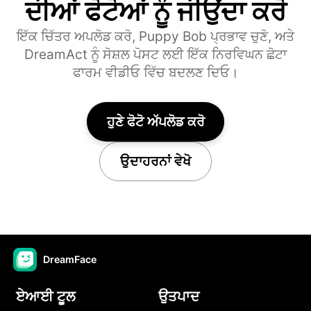
ਦੀਆਂ ਫੋਟੋਆਂ ਨੂੰ ਜੀਉਂਦਾ ਕਰੋ
ਇੱਕ ਚਿੱਤਰ ਅਪਲੋਡ ਕਰੋ, Puppy Bob ਪ੍ਰਭਾਵ ਚੁਣੋ, ਅਤੇ
DreamAct ਨੂੰ ਸੋਸ਼ਲ ਪੋਸਟ ਲਈ ਇੱਕ ਨਿਰਵਿਘਨ ਛੋਟਾ
ਫਾਰਮ ਵੀਡੀਓ ਵਿੱਚ ਬਦਲਣ ਦਿਓ।
ਹੁਣੇ ਫੋਟੋ ਅੱਪਲੋਡ ਕਰੋ
ਉਦਾਹਰਨਾਂ ਵੇਖੋ
DreamFace
ਏਆਈ ਟੂਲ
ਉਤਪਾਦ