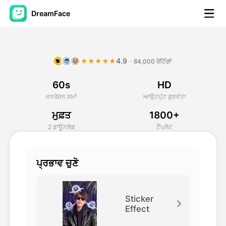
DreamFace
ਐਆਈ ਟੂਲਜ਼
4.9
★★★★★
·
84,000 ਰੇਟਿੰਗਾਂ
🐕
🧑
🐱
ਅਵਤਾਰ ਵੀਡੀਓ
▼
60s
HD
ਏਆਈ ਵੀਡੀਓ
▼
ਜਨਰੇਸ਼ਨ ਸਮਾਂ
ਆਉਟਪੁੱਟ ਗੁਣਵੱਤਾ
ਮੁਫ਼ਤ
1800+
ਫੋਟੋ
▼
2 ਡਾਊਨਲੋਡ
ਟੈਂਪਲੇਟ
ਹੋਰ ਸਾਧਨ
▼
ਪ੍ਰਭਾਵ ਚੁਣੋ
ਸਾਰੇ ਟੂਲਜ਼ ਵੇਖੋ
Sticker
Effect
ਟੈਂਪਲੇਟ