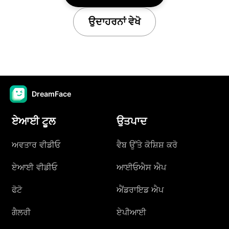
ਉਦਾਹਰਨਾਂ ਵੇਖੋ
DreamFace
ਏਆਈ ਟੂਲ
ਉਤਪਾਦ
ਅਵਤਾਰ ਵੀਡੀਓ
ਵੈਬ ਉੱਤੇ ਕੋਸ਼ਿਸ਼ ਕਰੋ
ਏਆਈ ਵੀਡੀਓ
ਆਈਓਐਸ ਐਪ
ਫੋਟੋ
ਐਂਡਰਾਇਡ ਐਪ
ਗੈਲਰੀ
ਏਪੀਆਈ