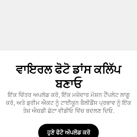
ਵਾਇਰਲ ਫੋਟੋ ਡਾਂਸ ਕਲਿੱਪ
ਬਣਾਓ
ਇੱਕ ਚਿੱਤਰ ਅਪਲੋਡ ਕਰੋ, ਇੱਕ ਮਜ਼ੇਦਾਰ ਮੋਸ਼ਨ ਟੈਂਪਲੇਟ ਲਾਗੂ
ਕਰੋ, ਅਤੇ ਡ੍ਰੀਮ ਐਕਟ ਨੂੰ ਟਾਈਕੂਨ ਬੈਲੀਡੈਂਸ ਪ੍ਰਭਾਵ ਨੂੰ ਇੱਕ
ਤੇਜ਼ ਐਚਡੀ ਛੋਟਾ ਵੀਡੀਓ ਵਿੱਚ ਬਦਲਣ ਦਿਓ.
ਹੁਣੇ ਫੋਟੋ ਅੱਪਲੋਡ ਕਰੋ