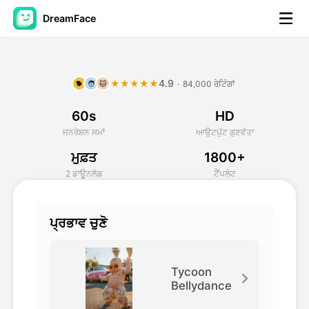
DreamFace
ਐਆਈ ਟੂਲਜ਼
4.9
★★★★★
·
84,000 ਰੇਟਿੰਗਾਂ
🐕
🧑
🐱
ਅਵਤਾਰ ਵੀਡੀਓ
▼
60s
HD
ਏਆਈ ਵੀਡੀਓ
▼
ਜਨਰੇਸ਼ਨ ਸਮਾਂ
ਆਉਟਪੁੱਟ ਗੁਣਵੱਤਾ
ਮੁਫ਼ਤ
1800+
ਫੋਟੋ
▼
2 ਡਾਊਨਲੋਡ
ਟੈਂਪਲੇਟ
ਹੋਰ ਸਾਧਨ
▼
ਪ੍ਰਭਾਵ ਚੁਣੋ
ਸਾਰੇ ਟੂਲਜ਼ ਵੇਖੋ
Tycoon
Bellydance
ਟੈਂਪਲੇਟ