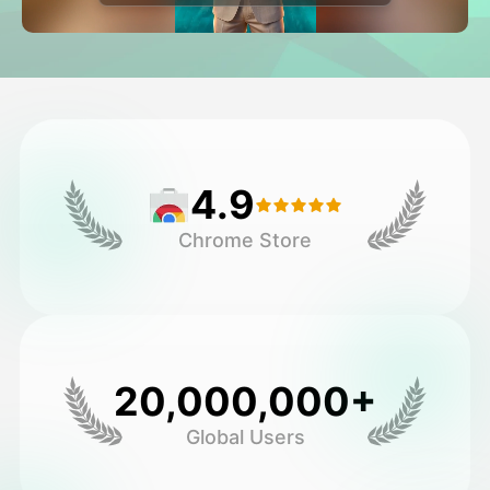
ਅਵਤਾਰ ਵੀਡੀਓ
▼
ਏਆਈ ਵੀਡੀਓ
▼
ਫੋਟੋ
▼
4.9
ਹੋਰ ਸਾਧਨ
▼
Chrome Store
ਸਾਰੇ ਟੈਂਪਲੇਟ ਵੇਖੋ
ਗੈਲਰੀ
20,000,000+
Global Users
ਬਲੌਗ