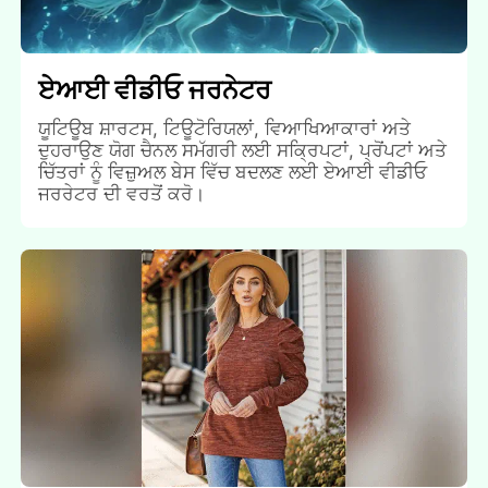
ਏਆਈ ਵੀਡੀਓ ਜਰਨੇਟਰ
ਯੂਟਿਊਬ ਸ਼ਾਰਟਸ, ਟਿਊਟੋਰਿਯਲਾਂ, ਵਿਆਖਿਆਕਾਰਾਂ ਅਤੇ
ਦੁਹਰਾਉਣ ਯੋਗ ਚੈਨਲ ਸਮੱਗਰੀ ਲਈ ਸਕ੍ਰਿਪਟਾਂ, ਪ੍ਰੋਂਪਟਾਂ ਅਤੇ
ਚਿੱਤਰਾਂ ਨੂੰ ਵਿਜ਼ੁਅਲ ਬੇਸ ਵਿੱਚ ਬਦਲਣ ਲਈ ਏਆਈ ਵੀਡੀਓ
ਜਰਰੇਟਰ ਦੀ ਵਰਤੋਂ ਕਰੋ।