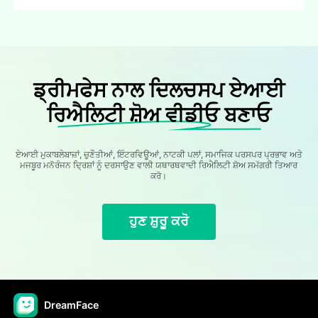
ਡ੍ਰੀਮਫੇਸ ਨਾਲ ਦਿਲਚਸਪ ਏਆਈ
ਰਿਐਲਿਟੀ ਸ਼ੋਅ ਵੀਡੀਓ ਬਣਾਓ
ਏਆਈ ਮੁਕਾਬਲੇਬਾਜ਼ਾਂ, ਚੁਣੌਤੀਆਂ, ਇੰਟਰਵਿਊਆਂ, ਨਾਟਕੀ ਪਲਾਂ, ਸਮਾਜਿਕ ਪਰਸਪਰ ਪ੍ਰਭਾਵ ਅਤੇ
ਮਜਬੂਰ ਮਨੋਰੰਜਨ ਦ੍ਰਿਸ਼ਾਂ ਨੂੰ ਦਰਸਾਉਣ ਵਾਲੀ ਯਥਾਰਥਵਾਦੀ ਰਿਐਲਿਟੀ ਸ਼ੋਅ ਸਮੱਗਰੀ ਤਿਆਰ
ਕਰੋ।
ਹੁਣ ਸ਼ੁਰੂ ਕਰੋ
DreamFace