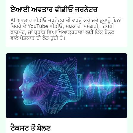
ਏਆਈ ਅਵਤਾਰ ਵੀਡੀਓ ਜਰਨੇਟਰ
AI ਅਵਤਾਰ ਵੀਡੀਓ ਜਰਨੇਟਰ ਦੀ ਵਰਤੋਂ ਕਰੋ ਜਦੋਂ ਤੁਹਾਨੂੰ ਬਿਨਾਂ
ਚਿਹਰੇ ਦੇ YouTube ਵੀਡੀਓ, ਸਬਕ ਦੀ ਸਮੱਗਰੀ, ਟਿੱਪਣੀ
ਫਾਰਮੈਟ, ਜਾਂ ਬ੍ਰਾਂਡ ਵਿਆਖਿਆਕਰਤਾਵਾਂ ਲਈ ਇੱਕ ਬੋਲਣ
ਵਾਲੇ ਪੇਸ਼ਕਾਰ ਦੀ ਲੋੜ ਹੁੰਦੀ ਹੈ।
ਟੈਕਸਟ ਤੋਂ ਬੋਲਣ