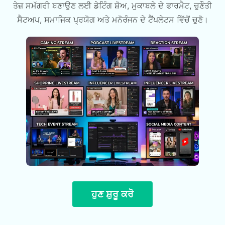
ਤੇਜ਼ ਸਮੱਗਰੀ ਬਣਾਉਣ ਲਈ ਡੇਟਿੰਗ ਸ਼ੋਅ, ਮੁਕਾਬਲੇ ਦੇ ਫਾਰਮੈਟ, ਚੁਣੌਤੀ
ਸੈਟਅਪ, ਸਮਾਜਿਕ ਪ੍ਰਯੋਗ ਅਤੇ ਮਨੋਰੰਜਨ ਦੇ ਟੈਂਪਲੇਟਸ ਵਿੱਚੋਂ ਚੁਣੋ।
ਹੁਣ ਸ਼ੁਰੂ ਕਰੋ