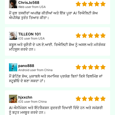
ChrisJo568
Web user from USA
ਮੈਂ ਕੁਝ ਤਸਵੀਰਾਂ ਅਪਲੋਡ ਕੀਤੀਆਂ ਅਤੇ ਇੱਕ ਪੂਰਾ AI ਰਿਐਲਿਟੀ ਸ਼ੋਅ
ਐਪੀਸੋਡ ਤੁਰੰਤ ਤਿਆਰ ਕੀਤਾ।
TILLEON 101
iOS user from USA
ਕਬੂਲ ਅਤੇ ਚੁਣੌਤੀ ਦੇ ਪਲ ਏ.ਆਈ. ਰਿਐਲਿਟੀ ਸ਼ੋਅ ਨੂੰ ਅਸਲ ਅਤੇ ਮਨੋਰੰਜਕ
ਮਹਿਸੂਸ ਕਰਦੇ ਹਨ।
pano888
Android user from China
ਮੈਂ ਡੇਟਿੰਗ ਸ਼ੋਅ, ਮੁਕਾਬਲੇ ਅਤੇ ਸਮਾਜਿਕ ਪ੍ਰਯੋਗ ਬਿਨਾਂ ਕਿਸੇ ਫਿਲਮਿੰਗ ਜਾਂ
ਸਟੂਡੀਓ ਦੇ ਬਣਾ ਸਕਦਾ ਹਾਂ।
hjxxchn
iOS user from China
AI ਐਨੀਮੇਸ਼ਨ ਅਤੇ ਇੰਟਰੈਕਸ਼ਨ ਕੁਦਰਤੀ ਦਿਖਾਈ ਦਿੰਦੇ ਹਨ ਅਤੇ ਸਮੱਗਰੀ
ਨੂੰ ਬਹੁਤ ਮਜਬੂਰ ਕਰਦੇ ਹਨ।