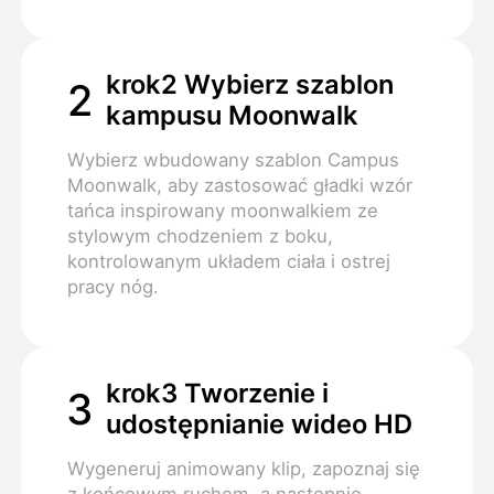
krok2 Wybierz szablon
2
kampusu Moonwalk
Wybierz wbudowany szablon Campus
Moonwalk, aby zastosować gładki wzór
tańca inspirowany moonwalkiem ze
stylowym chodzeniem z boku,
kontrolowanym układem ciała i ostrej
pracy nóg.
krok3 Tworzenie i
3
udostępnianie wideo HD
Wygeneruj animowany klip, zapoznaj się
z końcowym ruchem, a następnie