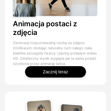
Animacja postaci z
zdjęcia
Zachowaj rozpoznawalną osobę na zdjęciu
źródłowym, dodając naturalny ruch całego ciała,
stabilne szczegóły twarzy i płynny przepływ wideo
HD. Ostateczny wynik wygląda jak ta sama postać
ożywiona przez animację tańca.
Zacznij teraz