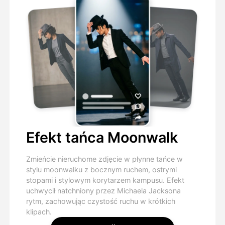
Efekt tańca Moonwalk
Zmieńcie nieruchome zdjęcie w płynne tańce w
stylu moonwalku z bocznym ruchem, ostrymi
stopami i stylowym korytarzem kampusu. Efekt
uchwycił natchniony przez Michaela Jacksona
rytm, zachowując czystość ruchu w krótkich
klipach.