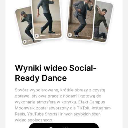
Wyniki wideo Social-
Ready Dance
Stwórz wypolerowane, krótkie obrazy z czystą
oprawą, stylową pracą z nogami i gotową do
wykonania atmosferą w korytku. Efekt Campus
Moonwalk został stworzony dla TikTok, Instagram
Reels, YouTube Shorts i innych szybkich scen
wideo społecznego.