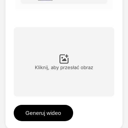
Avatar Video
▼
AI Video
▼
Zdjęcie
▼
Inne narzędzia
▼
Kliknij, aby przesłać obraz
Zobacz wszystkie szablony
Galeria
Generuj wideo
Blog