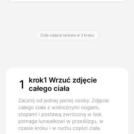
Cennik
Zrób zdjęcie tańcem w 3 kroku
API
krok1 Wrzuć zdjęcie
1
całego ciała
Zacznij od jednej jasnej osoby. Zdjęcie
całego ciała z widocznymi nogami,
stopami i postawą zwróconą w bok
pomaga lunwalkowi w prześlizgu, w
czasie kroku i w ruchu części ciała.