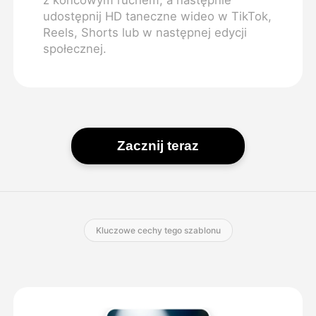
udostępnij HD taneczne wideo w TikTok,
Reels, Shorts lub w następnej edycji
społecznej.
Zacznij teraz
Kluczowe cechy tego szablonu