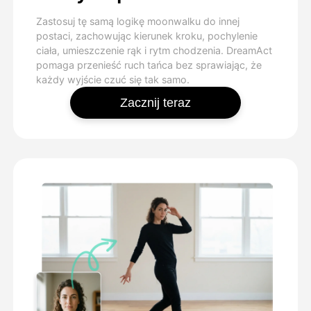
Zastosuj tę samą logikę moonwalku do innej
postaci, zachowując kierunek kroku, pochylenie
ciała, umieszczenie rąk i rytm chodzenia. DreamAct
pomaga przenieść ruch tańca bez sprawiając, że
każdy wyjście czuć się tak samo.
Zacznij teraz