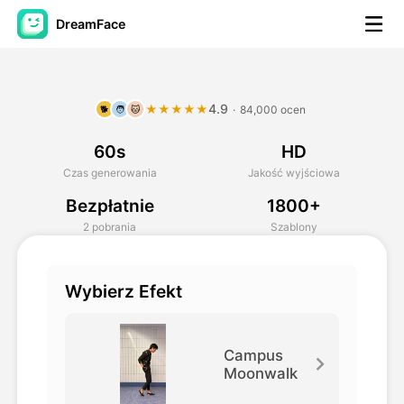
DreamFace
Narzędzia AI
4.9
★★★★★
·
84,000 ocen
🐕
🧑
🐱
Avatar Video
▼
60s
HD
AI Video
▼
Czas generowania
Jakość wyjściowa
Bezpłatnie
1800+
Zdjęcie
▼
2 pobrania
Szablony
Inne narzędzia
▼
Wybierz Efekt
Zobacz wszystkie narzędzia
Campus
Moonwalk
Szablony