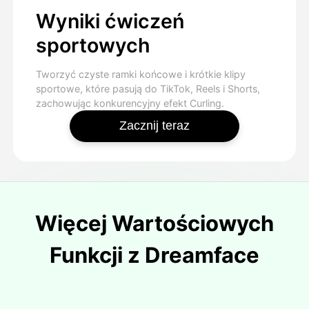
Wyniki ćwiczeń
sportowych
Tworzyć czyste ramki końcowe i krótkie klipy
sportowe, które pasują do TikTok, Reels i Shorts,
zachowując konkurencyjny efekt Curling.
Zacznij teraz
Więcej Wartościowych
Funkcji z Dreamface