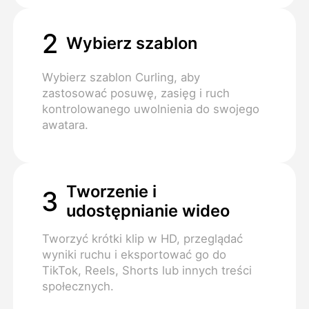
2
Wybierz szablon
Wybierz szablon Curling, aby
zastosować posuwę, zasięg i ruch
kontrolowanego uwolnienia do swojego
awatara.
Tworzenie i
3
udostępnianie wideo
Tworzyć krótki klip w HD, przeglądać
wyniki ruchu i eksportować go do
TikTok, Reels, Shorts lub innych treści
społecznych.