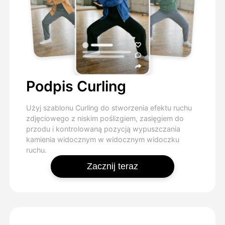
Podpis Curling
Użyj szablonu Curling do stworzenia efektu ruchu
zdjęciowego z niskim poślizgiem, zasięgiem do
przodu i kontrolowaną pozycją wypuszczania
kamienia widocznym w widocznym widoczku
ruchu.
Zacznij teraz