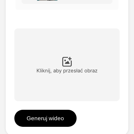
Avatar Video
▼
AI Video
▼
Zdjęcie
▼
Inne narzędzia
▼
Kliknij, aby przesłać obraz
Zobacz wszystkie szablony
Galeria
Generuj wideo
Blog