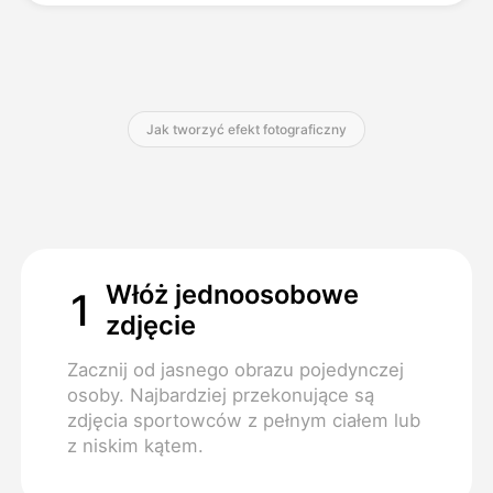
Cennik
Jak tworzyć efekt fotograficzny
API
Włóż jednoosobowe
1
zdjęcie
Zacznij od jasnego obrazu pojedynczej
osoby. Najbardziej przekonujące są
zdjęcia sportowców z pełnym ciałem lub
z niskim kątem.