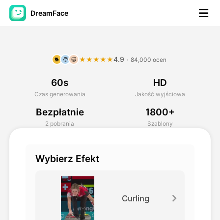
DreamFace
Narzędzia AI
4.9
★★★★★
·
84,000 ocen
🐕
🧑
🐱
Avatar Video
▼
60s
HD
AI Video
▼
Czas generowania
Jakość wyjściowa
Bezpłatnie
1800+
Zdjęcie
▼
2 pobrania
Szablony
Inne narzędzia
▼
Wybierz Efekt
Zobacz wszystkie narzędzia
Curling
Szablony