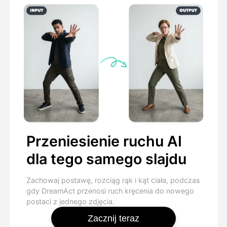
Przeniesienie ruchu AI
dla tego samego slajdu
Zachowaj postawę, rozciąg rąk i kąt ciała, podczas
gdy DreamAct przenosi ruch kręcenia do nowego
postaci z jednego zdjęcia.
Zacznij teraz