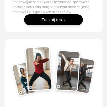
Zachowaj tę samą twarz i tożsamość sportowca,
dodając naturalną ramę z płynnym ruchem, jasną
postawą i HD gotowych szczegółów.
Zacznij teraz