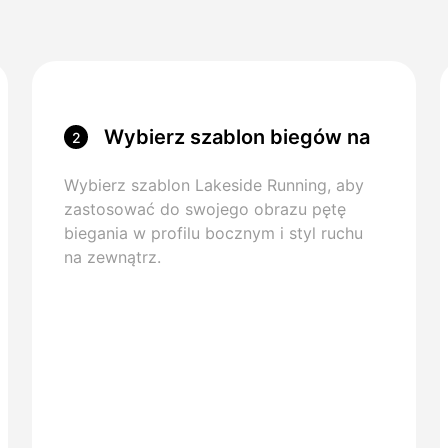
Wybierz szablon biegów na
2
jeziorze
Wybierz szablon Lakeside Running, aby
zastosować do swojego obrazu pętę
biegania w profilu bocznym i styl ruchu
na zewnątrz.