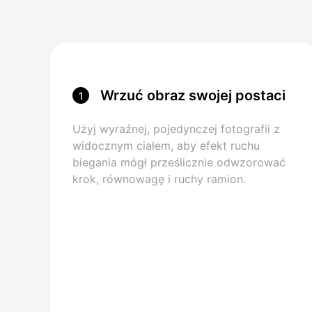
Wrzuć obraz swojej postaci
1
Użyj wyraźnej, pojedynczej fotografii z
widocznym ciałem, aby efekt ruchu
biegania mógł prześlicznie odwzorować
krok, równowagę i ruchy ramion.