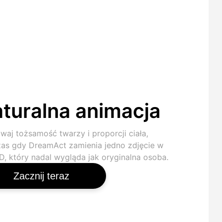
turalna animacja
waj tożsamość twarzy i proporcji ciała,
as gdy DreamAct zamienia jedno zdjęcie w
HD, który nadal wygląda jak oryginalna osoba.
Zacznij teraz