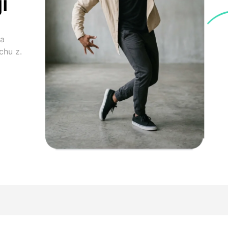
i
na
chu z.