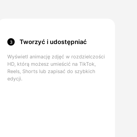
Tworzyć i udostępniać
3
Wyświetl animację zdjęć w rozdzielczości
HD, którą możesz umieścić na TikTok,
Reels, Shorts lub zapisać do szybkich
edycji.