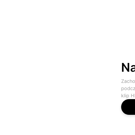
Na
Zacho
podcz
klip 