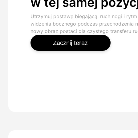
w tej samej pozycj
Utrzymuj postawę biegającą, ruch nogi i rytm
widzenia bocznego podczas przechodzenia 
nowy obraz postaci dla czystego transferu ru
Zacznij teraz