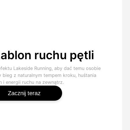
ablon ruchu pętli
efektu Lakeside Running, aby dać temu osobie
y bieg z naturalnym tempem kroku, huśtania
 i energii ruchu na zewnątrz.
Zacznij teraz