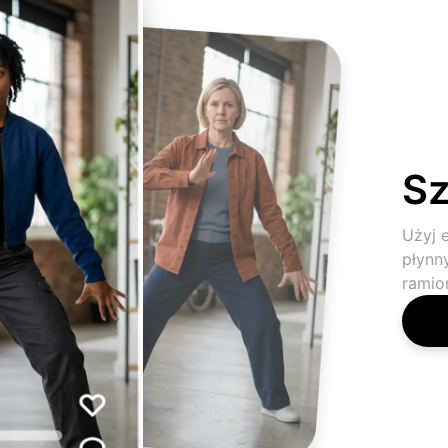
Sz
Użyj 
płynn
ramion