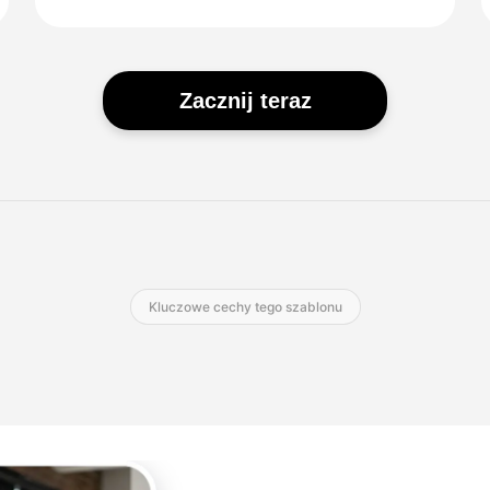
Zacznij teraz
Kluczowe cechy tego szablonu