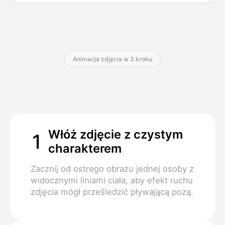
Cennik
Animacja zdjęcia w 3 kroku
API
Włóż zdjęcie z czystym
1
charakterem
Zacznij od ostrego obrazu jednej osoby z
widocznymi liniami ciała, aby efekt ruchu
zdjęcia mógł prześledzić pływającą pozą.