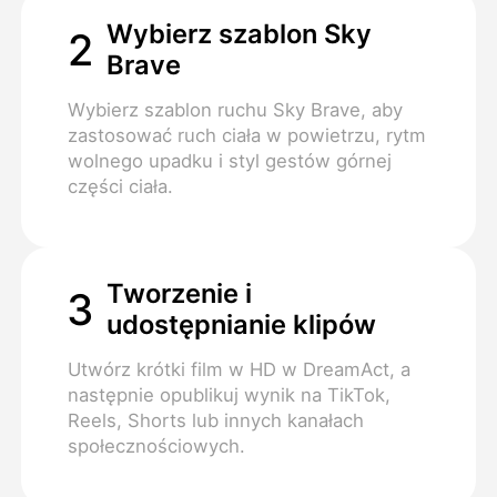
Wybierz szablon Sky
2
Brave
Wybierz szablon ruchu Sky Brave, aby
zastosować ruch ciała w powietrzu, rytm
wolnego upadku i styl gestów górnej
części ciała.
Tworzenie i
3
udostępnianie klipów
Utwórz krótki film w HD w DreamAct, a
następnie opublikuj wynik na TikTok,
Reels, Shorts lub innych kanałach
społecznościowych.