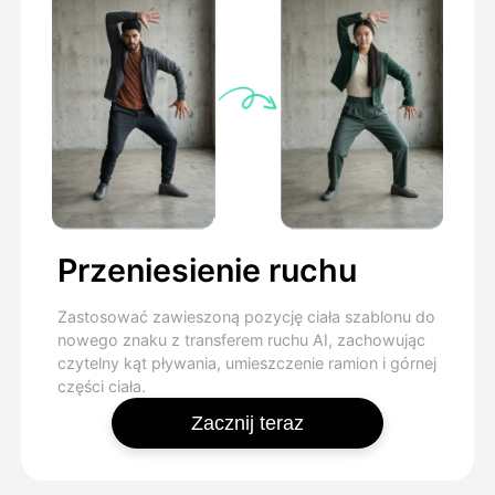
Przeniesienie ruchu
Zastosować zawieszoną pozycję ciała szablonu do
nowego znaku z transferem ruchu AI, zachowując
czytelny kąt pływania, umieszczenie ramion i górnej
części ciała.
Zacznij teraz