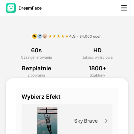
DreamFace
Narzędzia AI
4.9
★★★★★
·
84,000 ocen
🐕
🧑
🐱
Avatar Video
▼
60s
HD
AI Video
▼
Czas generowania
Jakość wyjściowa
Bezpłatnie
1800+
Zdjęcie
▼
2 pobrania
Szablony
Inne narzędzia
▼
Wybierz Efekt
Zobacz wszystkie narzędzia
Sky Brave
Szablony