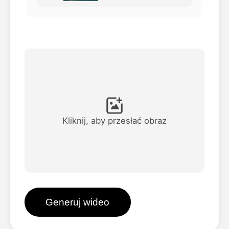
Avatar Video
▼
AI Video
▼
Zdjęcie
▼
Inne narzędzia
▼
Kliknij, aby przesłać obraz
Zobacz wszystkie szablony
Galeria
Generuj wideo
Blog