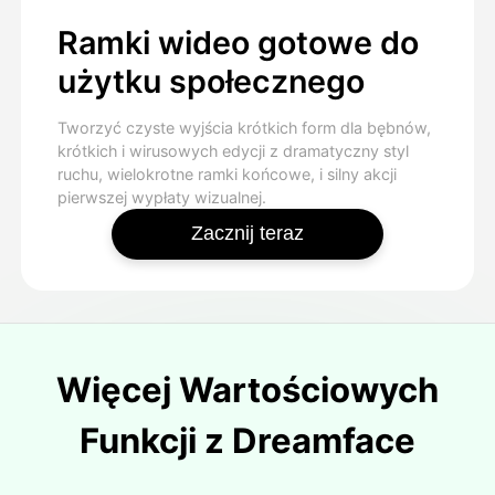
Ramki wideo gotowe do
użytku społecznego
Tworzyć czyste wyjścia krótkich form dla bębnów,
krótkich i wirusowych edycji z dramatyczny styl
ruchu, wielokrotne ramki końcowe, i silny akcji
pierwszej wypłaty wizualnej.
Zacznij teraz
Więcej Wartościowych
Funkcji z Dreamface