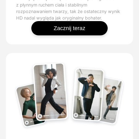
z płynnym ruchem ciała i stabilnym
rozpoznawaniem twarzy, tak że ostateczny wynik
HD nadal wygląda jak oryginalny bohater.
Zacznij teraz