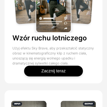
Wzór ruchu lotniczego
Użyj efektu Sky Brave, aby przekształcić statyczny
obraz w kinematograficzny klip z ruchem ciała,
unoszącą się energią wolnego upadku i
dramatycznej sylwetki całego ciała.
Zacznij teraz