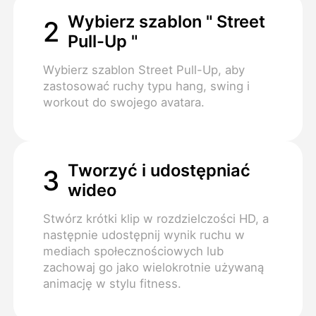
Wybierz szablon " Street
2
Pull-Up "
Wybierz szablon Street Pull-Up, aby
zastosować ruchy typu hang, swing i
workout do swojego avatara.
Tworzyć i udostępniać
3
wideo
Stwórz krótki klip w rozdzielczości HD, a
następnie udostępnij wynik ruchu w
mediach społecznościowych lub
zachowaj go jako wielokrotnie używaną
animację w stylu fitness.