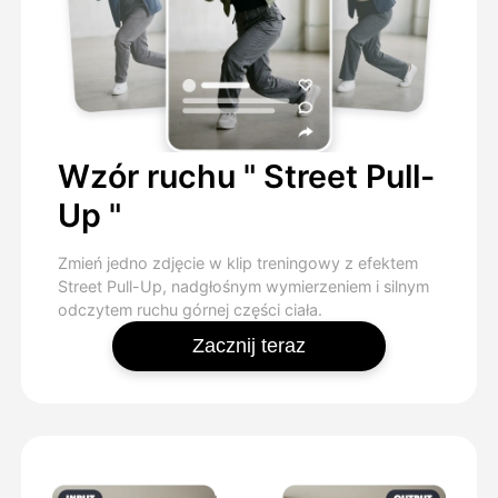
Wzór ruchu " Street Pull-
Up "
Zmień jedno zdjęcie w klip treningowy z efektem
Street Pull-Up, nadgłośnym wymierzeniem i silnym
odczytem ruchu górnej części ciała.
Zacznij teraz