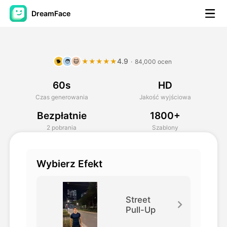
DreamFace
Narzędzia AI
4.9
★★★★★
·
84,000 ocen
🐕
🧑
🐱
Avatar Video
▼
60s
HD
AI Video
▼
Czas generowania
Jakość wyjściowa
Bezpłatnie
1800+
Zdjęcie
▼
2 pobrania
Szablony
Inne narzędzia
▼
Wybierz Efekt
Zobacz wszystkie narzędzia
Street
Pull-Up
Szablony