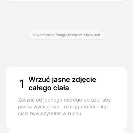
Cennik
Stwórz efekt fotograficzny w 3 krokuch
API
Wrzuć jasne zdjęcie
1
całego ciała
Zacznij od jednego ostrego obrazu, aby
paska wyciągowa, rozciąg ramion i kąt
ciała były czytelne w ruchu.