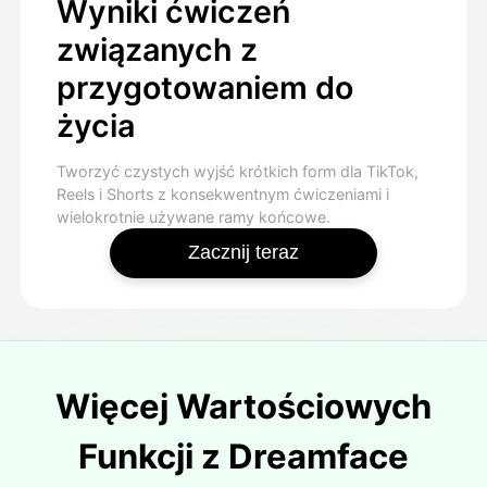
Wyniki ćwiczeń
związanych z
przygotowaniem do
życia
Tworzyć czystych wyjść krótkich form dla TikTok,
Reels i Shorts z konsekwentnym ćwiczeniami i
wielokrotnie używane ramy końcowe.
Zacznij teraz
Więcej Wartościowych
Funkcji z Dreamface