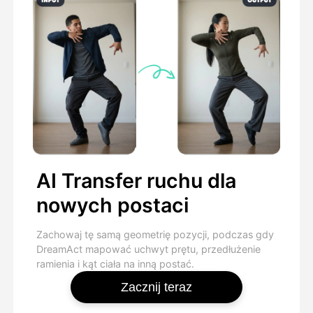
AI Transfer ruchu dla
nowych postaci
Zachowaj tę samą geometrię pozycji, podczas gdy
DreamAct mapować uchwyt prętu, przedłużenie
ramienia i kąt ciała na inną postać.
Zacznij teraz