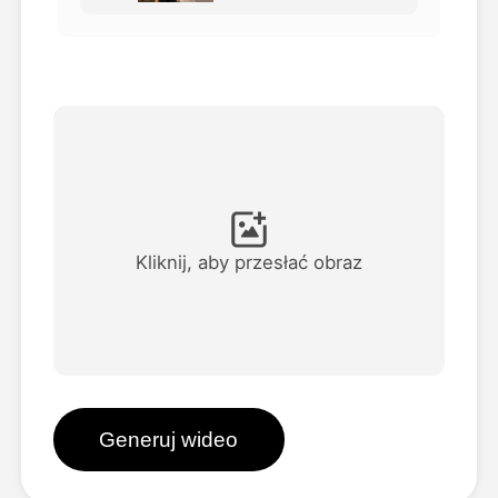
Avatar Video
▼
AI Video
▼
Zdjęcie
▼
Inne narzędzia
▼
Kliknij, aby przesłać obraz
Zobacz wszystkie szablony
Galeria
Generuj wideo
Blog