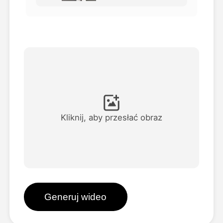
Avatar Video
▼
AI Video
▼
Zdjęcie
▼
Inne narzędzia
▼
Kliknij, aby przesłać obraz
Zobacz wszystkie szablony
Galeria
Generuj wideo
Blog