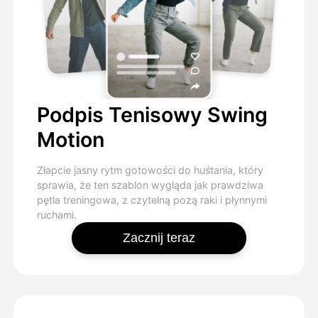
Podpis Tenisowy Swing
Motion
Złapcie jasny rytm gotowości do huśtania, który
sprawia, że ten szablon wygląda jak prawdziwa
pętla treningowa, z czytelną pozą raki i płynnymi
ruchami.
Zacznij teraz