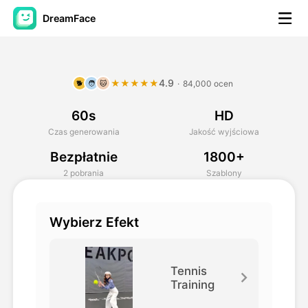
DreamFace
Narzędzia AI
4.9
★★★★★
·
84,000 ocen
🐕
🧑
🐱
Avatar Video
▼
60s
HD
AI Video
▼
Czas generowania
Jakość wyjściowa
Bezpłatnie
1800+
Zdjęcie
▼
2 pobrania
Szablony
Inne narzędzia
▼
Wybierz Efekt
Zobacz wszystkie narzędzia
Tennis
Training
Szablony