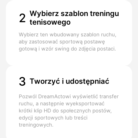
Wybierz szablon treningu
2
tenisowego
Wybierz ten wbudowany szablon ruchu,
aby zastosować sportową postawę
gotową i wzór swing do zdjęcia postaci.
3
Tworzyć i udostępniać
Pozwól DreamActowi wyświetlić transfer
ruchu, a następnie wyeksportować
krótki klip HD do społecznych postów,
edycji sportowych lub treści
treningowych.