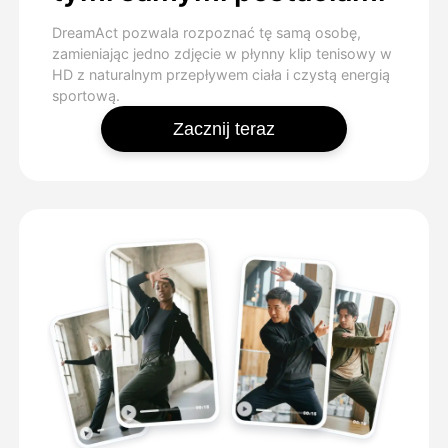
DreamAct pozwala rozpoznać tę samą osobę,
zamieniając jedno zdjęcie w płynny klip tenisowy w
HD z naturalnym przepływem ciała i czystą energią
sportową.
Zacznij teraz