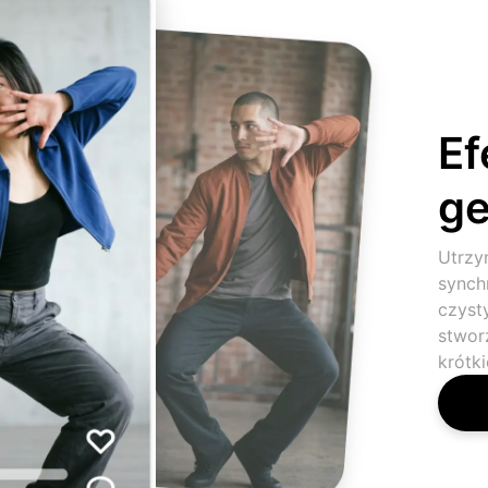
Ef
ge
Utrzy
synch
czyst
stwor
krótki