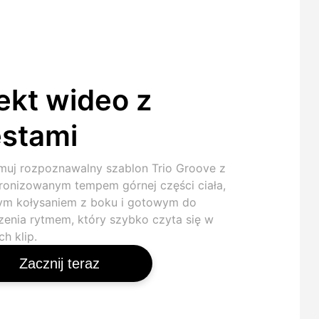
ekt wideo z
stami
muj rozpoznawalny szablon Trio Groove z
ronizowanym tempem górnej części ciała,
ym kołysaniem z boku i gotowym do
zenia rytmem, który szybko czyta się w
ch klip.
Zacznij teraz