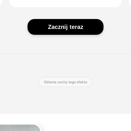
Zacznij teraz
Główne cechy tego efektu