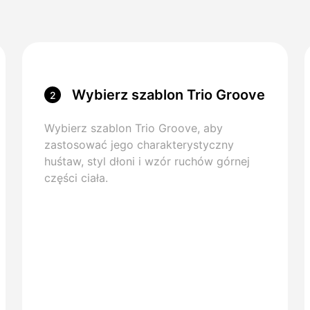
Wybierz szablon Trio Groove
2
Wybierz szablon Trio Groove, aby
zastosować jego charakterystyczny
huśtaw, styl dłoni i wzór ruchów górnej
części ciała.