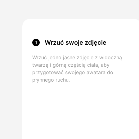
Wrzuć swoje zdjęcie
1
Wrzuć jedno jasne zdjęcie z widoczną
twarzą i górną częścią ciała, aby
przygotować swojego awatara do
płynnego ruchu.