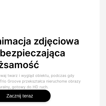
imacja zdjęciowa
bezpieczająca
ożsamość
waj twarz i wygląd obiektu, podczas gdy
 Trio Groove przekształca nieruchome obrazy
uralny, gotowy do HD ruch.
Zacznij teraz