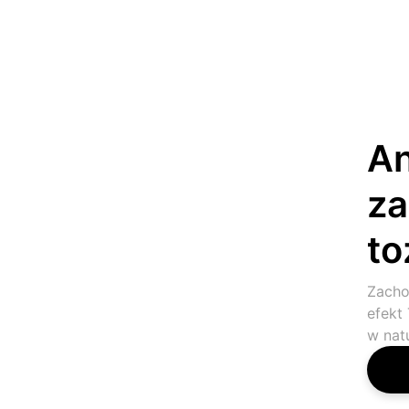
An
za
t
Zacho
efekt
w nat