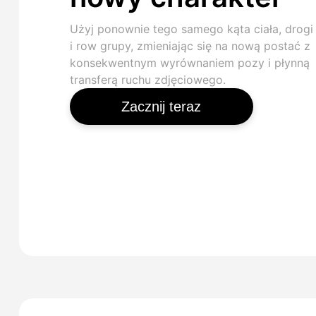
Użyj ponownie tego samego kąta ciała, drogi 
i row grupy, zmieniając się na nową postać z
konsekwentnym wyrównaniem pozy i płynną
transferą ruchu zdjęciowego.
Zacznij teraz