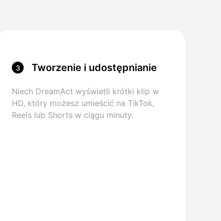
Tworzenie i udostępnianie
3
wideo
Niech DreamAct wyświetli krótki klip w
HD, który możesz umieścić na TikTok,
Reels lub Shorts w ciągu minuty.