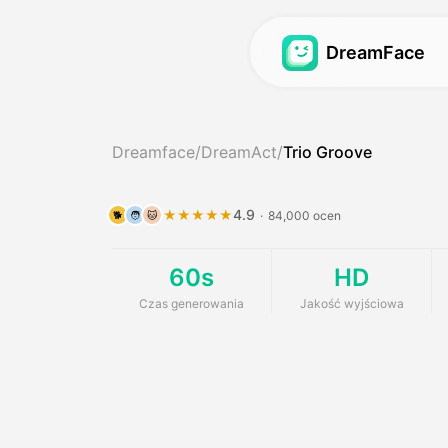
DreamFace
Avatar Video
Avatar Video
Dreamface
/
DreamAct
/
Trio Groove
Avatar Video
/Synchronizacja/
Hot
Ho
Podcast dla dzieci
/Synchronizacja/
N
N
4.9
★★★★★
·
84,000 ocen
🐕
🧑
🐱
/Generator dziewczy
/Peter Lip Sync
60s
HD
AI Influencer Generat
Avatar 2.0
New
Czas generowania
Jakość wyjściowa
////////
Avatar 3.0