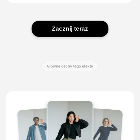
Zacznij teraz
Główne cechy tego efektu