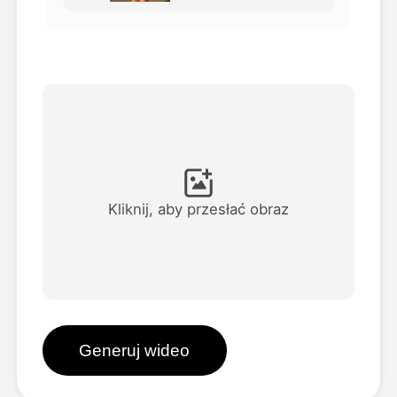
Avatar Video
▼
AI Video
▼
Zdjęcie
▼
Inne narzędzia
▼
Kliknij, aby przesłać obraz
Zobacz wszystkie szablony
Galeria
Generuj wideo
Blog