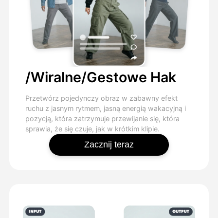
/Wiralne/Gestowe Hak
Przetwórz pojedynczy obraz w zabawny efekt
ruchu z jasnym rytmem, jasną energią wakacyjną i
pozycją, która zatrzymuje przewijanie się, która
sprawia, że się czuje, jak w krótkim klipie.
Zacznij teraz