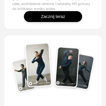
ciała, podniesione ramiona i naturalny HD gotowy
do krótkiego wyniku wideo.
Zacznij teraz