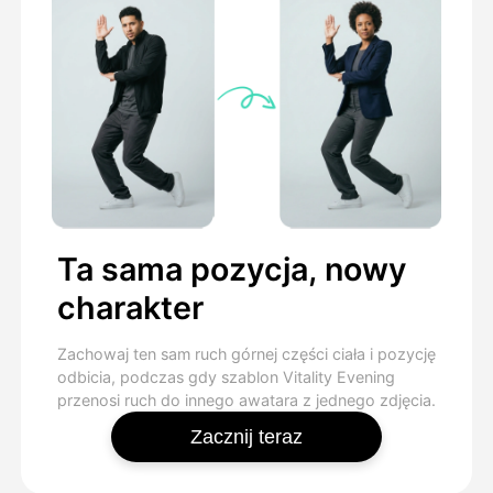
Ta sama pozycja, nowy
charakter
Zachowaj ten sam ruch górnej części ciała i pozycję
odbicia, podczas gdy szablon Vitality Evening
przenosi ruch do innego awatara z jednego zdjęcia.
Zacznij teraz