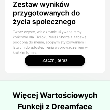
Zestaw wyników
przygotowanych do
życia społecznego
Tworz czyste, wielokrotnie używane ramy
końcowe dla TikTok, Reels i Shorts z zabawą,
podobną do meme, spójnym stylizowaniem i
łatwym do udostępnienia wyprowadzeniem w
krótkim formie.
Zacznij teraz
Więcej Wartościowych
Funkcji z Dreamface