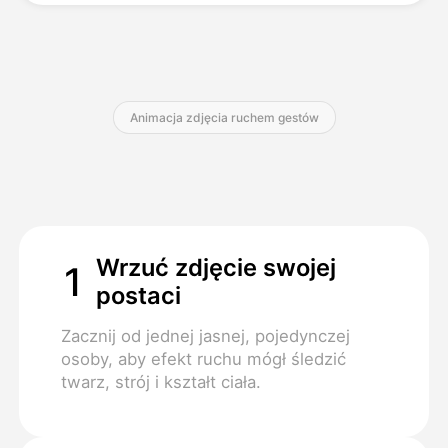
Cennik
Animacja zdjęcia ruchem gestów
API
Wrzuć zdjęcie swojej
1
postaci
Zacznij od jednej jasnej, pojedynczej
osoby, aby efekt ruchu mógł śledzić
twarz, strój i kształt ciała.