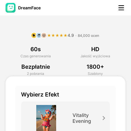
DreamFace
Narzędzia AI
4.9
★★★★★
·
84,000 ocen
🐕
🧑
🐱
Avatar Video
▼
60s
HD
AI Video
▼
Czas generowania
Jakość wyjściowa
Bezpłatnie
1800+
Zdjęcie
▼
2 pobrania
Szablony
Inne narzędzia
▼
Wybierz Efekt
Zobacz wszystkie narzędzia
Vitality
Evening
Szablony