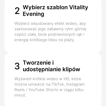
Wybierz szablon Vitality
2
Evening
Wybierz wbudowany efekt wideo, aby
zastosować jego zabawny rytm górnej
części ciała, bicie podniesionych rąk i
energię krótkiego klipu na plaży.
Tworzenie i
3
udostępnianie klipów
Wyświetl krótkie wideo w HD, które
można umieścić na TikTok, Instagram
Reels i YouTube Shorts w ciągu kilku
minut.