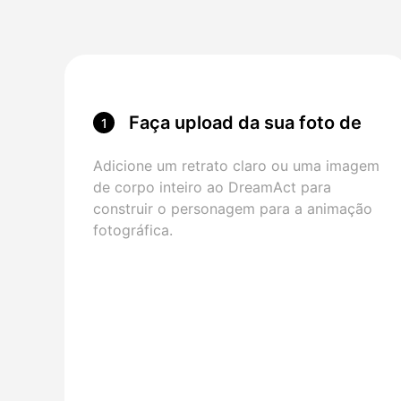
Faça upload da sua foto de
1
personagem
Adicione um retrato claro ou uma imagem
de corpo inteiro ao DreamAct para
construir o personagem para a animação
fotográfica.