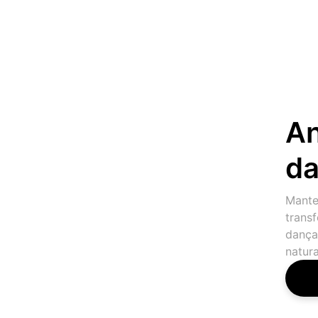
An
d
Mante
trans
dança
natura