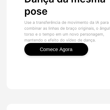
pose
Use a transferência de movimento da IA para
combinar as linhas de braço originais, o ângu
torso e o tempo em um novo personagem,
mantendo o efeito do vídeo de dança.
Comece Agora