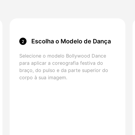
Escolha o Modelo de Dança
2
de Bollywood
Selecione o modelo Bollywood Dance
para aplicar a coreografia festiva do
braço, do pulso e da parte superior do
corpo à sua imagem.