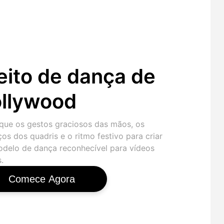
eito de dança de
llywood
que os gestos graciosos das mãos, os
os dos quadris e o ritmo festivo para criar
delo de dança reconhecível para vídeos
.
Comece Agora