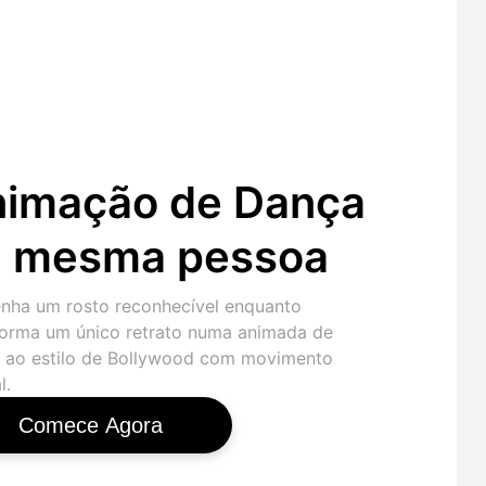
imação de Dança
a mesma pessoa
nha um rosto reconhecível enquanto
forma um único retrato numa animada de
 ao estilo de Bollywood com movimento
l.
Comece Agora