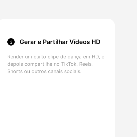
Gerar e Partilhar Vídeos HD
3
Render um curto clipe de dança em HD, e
depois compartilhe no TikTok, Reels,
Shorts ou outros canais sociais.