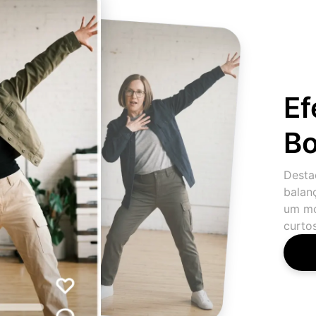
Ef
Bo
Desta
balanç
um mo
curtos