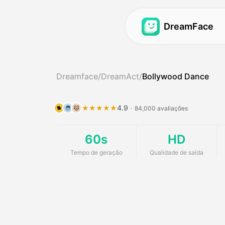
DreamFace
Vídeo Avatar
Vídeo Avatar
Dreamface
/
DreamAct
/
Bollywood Dance
Sincronização de L
Vídeo Avatar
Hot
Sincronização de L
Podcast do Bebê
4.9
★★★★★
·
84,000 avaliações
🐕
🧑
🐱
Sincronização de L
Gerador de Raparig
60s
HD
Avatar dos Sonhos
Gerador de Influen
Tempo de geração
Qualidade de saída
Avatar dos Sonhos
Vídeo de Notícias